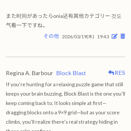
また时间があったらonia还有其他カテゴリー 것도
气看一下ですね。
その他
2026/03/19(木)
19:43
RES
Regina A. Barbour
Block Blast
If you’re hunting for a relaxing puzzle game that still
keeps your brain buzzing, Block Blast is the one you’ll
keep coming back to. It looks simple at first—
dragging blocks onto a 9×9 grid—but as your score
climbs, you’ll realize there’s real strategy hiding in