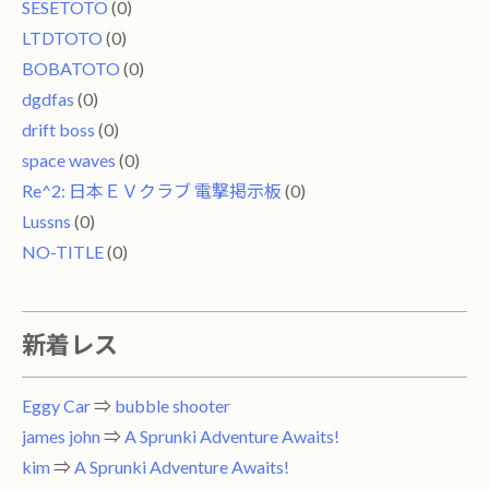
SESETOTO
(0)
LTDTOTO
(0)
BOBATOTO
(0)
dgdfas
(0)
drift boss
(0)
space waves
(0)
Re^2: 日本ＥＶクラブ 電撃掲示板
(0)
Lussns
(0)
NO-TITLE
(0)
新着レス
Eggy Car
⇒
bubble shooter
james john
⇒
A Sprunki Adventure Awaits!
kim
⇒
A Sprunki Adventure Awaits!