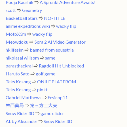
Pooja Kaushik
⇒
A Sprunki Adventure Awaits!
scott
⇒
Geometry
Basketball Stars
⇒
NO-TITLE
anime expeditions wiki
⇒
wacky flip
MotoX3m
⇒
wacky flip
Meowdoku
⇒
Sora 2 AI Video Generator
hklifesim
⇒
banned from equestria
nikolasal willsom
⇒
same
parasthackral
⇒
Ragdoll Hit Unblocked
Haruto Sato
⇒
golf game
Teks Kosong
⇒
ONILE PLATFROM
Teks Kosong
⇒
piokt
Gabriel Matthews
⇒
Fesicop11
林西藥局
⇒
第三方士大夫
Snow Rider 3D
⇒
game clicier
Abby Alexander
⇒
Snow Rider 3D