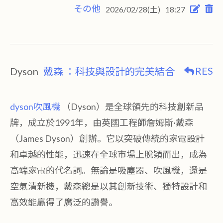
その他
2026/02/28(土)
18:27
RES
Dyson
戴森 ：科技與設計的完美結合
dyson吹風機
（Dyson）是全球領先的科技創新品
牌，成立於1991年，由英國工程師詹姆斯·戴森
（James Dyson）創辦。它以突破傳統的家電設計
和卓越的性能，迅速在全球市場上脫穎而出，成為
高端家電的代名詞。無論是吸塵器、吹風機，還是
空氣清新機，戴森總是以其創新技術、獨特設計和
高效能贏得了廣泛的讚譽。