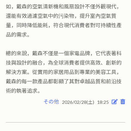
如，戴森的空氣清新機和風扇設計不僅外觀現代，
還能有效過濾空氣中的污染物，提升室內空氣質
量，同時降低能耗，符合現代消費者對可持續性產
品的需求。
總的來說，戴森不僅是一個家電品牌，它代表著科
技與設計的融合，為全球消費者提供高效、創新的
解決方案。從實用的家居用品到專業的美容工具，
戴森的每一款產品都彰顯了其對卓越品質和前沿技
術的執著追求。
その他
2026/02/28(土)
18:25