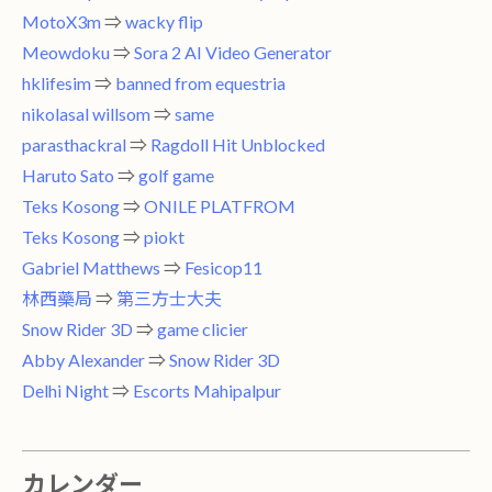
MotoX3m
⇒
wacky flip
Meowdoku
⇒
Sora 2 AI Video Generator
hklifesim
⇒
banned from equestria
nikolasal willsom
⇒
same
parasthackral
⇒
Ragdoll Hit Unblocked
Haruto Sato
⇒
golf game
Teks Kosong
⇒
ONILE PLATFROM
Teks Kosong
⇒
piokt
Gabriel Matthews
⇒
Fesicop11
林西藥局
⇒
第三方士大夫
Snow Rider 3D
⇒
game clicier
Abby Alexander
⇒
Snow Rider 3D
Delhi Night
⇒
Escorts Mahipalpur
カレンダー