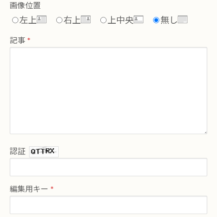
画像位置
左上
右上
上中央
無し
記事
認証
編集用キー