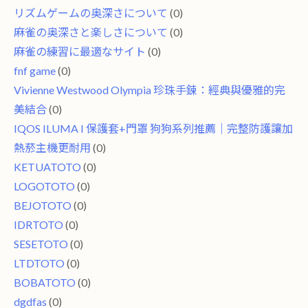
リズムゲームの奥深さについて
(0)
麻雀の奥深さと楽しさについて
(0)
麻雀の練習に最適なサイト
(0)
fnf game
(0)
Vivienne Westwood Olympia 珍珠手鍊：經典與優雅的完
美結合
(0)
IQOS ILUMA I 保護套+門罩 狗狗系列推薦｜完整防護讓加
熱菸主機更耐用
(0)
KETUATOTO
(0)
LOGOTOTO
(0)
BEJOTOTO
(0)
IDRTOTO
(0)
SESETOTO
(0)
LTDTOTO
(0)
BOBATOTO
(0)
dgdfas
(0)