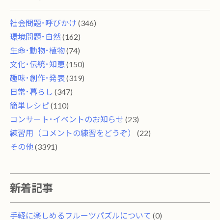
社会問題･呼びかけ
(346)
環境問題･自然
(162)
生命･動物･植物
(74)
文化･伝統･知恵
(150)
趣味･創作･発表
(319)
日常･暮らし
(347)
簡単レシピ
(110)
コンサート･イベントのお知らせ
(23)
練習用（コメントの練習をどうぞ）
(22)
その他
(3391)
新着記事
手軽に楽しめるフルーツパズルについて
(0)