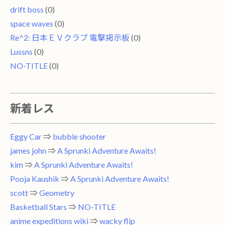
drift boss
(0)
space waves
(0)
Re^2: 日本ＥＶクラブ 電撃掲示板
(0)
Lussns
(0)
NO-TITLE
(0)
新着レス
Eggy Car
⇒
bubble shooter
james john
⇒
A Sprunki Adventure Awaits!
kim
⇒
A Sprunki Adventure Awaits!
Pooja Kaushik
⇒
A Sprunki Adventure Awaits!
scott
⇒
Geometry
Basketball Stars
⇒
NO-TITLE
anime expeditions wiki
⇒
wacky flip