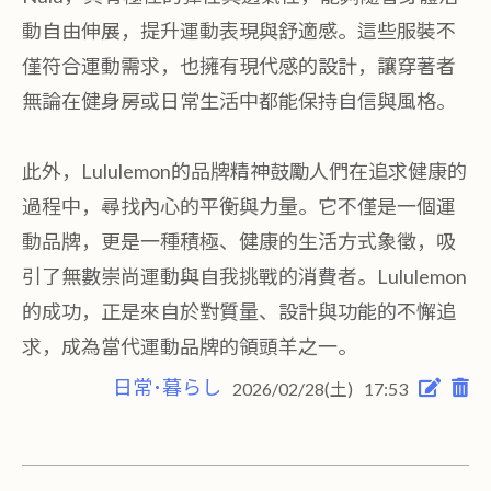
動自由伸展，提升運動表現與舒適感。這些服裝不
僅符合運動需求，也擁有現代感的設計，讓穿著者
無論在健身房或日常生活中都能保持自信與風格。
此外，Lululemon的品牌精神鼓勵人們在追求健康的
過程中，尋找內心的平衡與力量。它不僅是一個運
動品牌，更是一種積極、健康的生活方式象徵，吸
引了無數崇尚運動與自我挑戰的消費者。Lululemon
的成功，正是來自於對質量、設計與功能的不懈追
求，成為當代運動品牌的領頭羊之一。
日常･暮らし
2026/02/28(土)
17:53