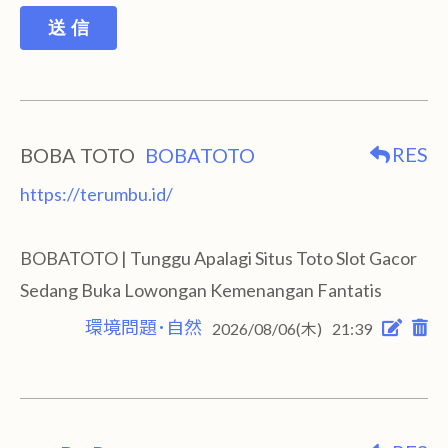
送 信
RES
BOBA TOTO
BOBATOTO
https://terumbu.id/
BOBATOTO | Tunggu Apalagi Situs Toto Slot Gacor
Sedang Buka Lowongan Kemenangan Fantatis
環境問題･自然
2026/08/06(木)
21:39