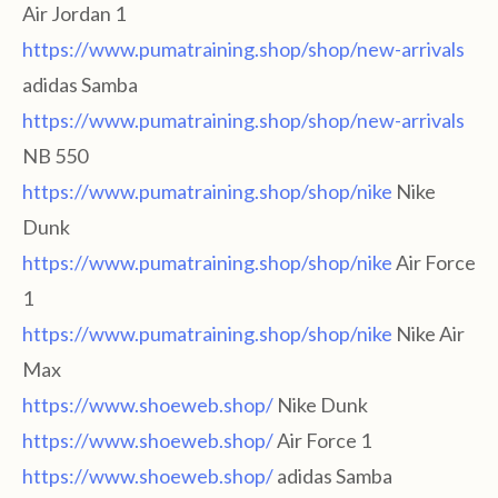
Air Jordan 1
https://www.pumatraining.shop/shop/new-arrivals
adidas Samba
https://www.pumatraining.shop/shop/new-arrivals
NB 550
https://www.pumatraining.shop/shop/nike
Nike
Dunk
https://www.pumatraining.shop/shop/nike
Air Force
1
https://www.pumatraining.shop/shop/nike
Nike Air
Max
https://www.shoeweb.shop/
Nike Dunk
https://www.shoeweb.shop/
Air Force 1
https://www.shoeweb.shop/
adidas Samba