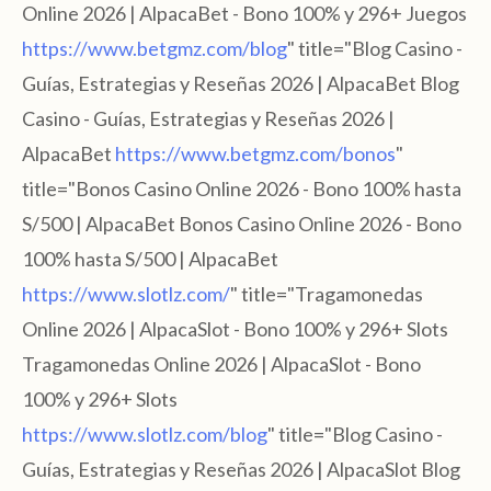
Online 2026 | AlpacaBet - Bono 100% y 296+ Juegos
https://www.betgmz.com/blog
" title="Blog Casino -
Guías, Estrategias y Reseñas 2026 | AlpacaBet Blog
Casino - Guías, Estrategias y Reseñas 2026 |
AlpacaBet
https://www.betgmz.com/bonos
"
title="Bonos Casino Online 2026 - Bono 100% hasta
S/500 | AlpacaBet Bonos Casino Online 2026 - Bono
100% hasta S/500 | AlpacaBet
https://www.slotlz.com/
" title="Tragamonedas
Online 2026 | AlpacaSlot - Bono 100% y 296+ Slots
Tragamonedas Online 2026 | AlpacaSlot - Bono
100% y 296+ Slots
https://www.slotlz.com/blog
" title="Blog Casino -
Guías, Estrategias y Reseñas 2026 | AlpacaSlot Blog