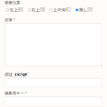
画像位置
左上
右上
上中央
無し
記事
認証
編集用キー