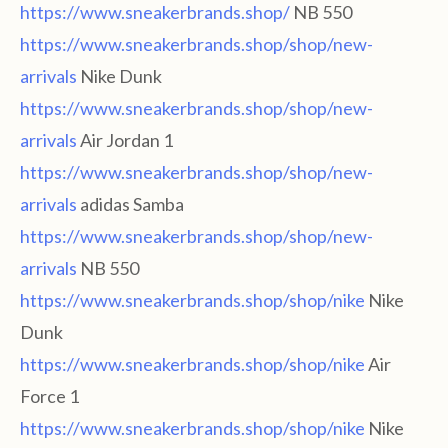
https://www.sneakerbrands.shop/
NB 550
https://www.sneakerbrands.shop/shop/new-
arrivals
Nike Dunk
https://www.sneakerbrands.shop/shop/new-
arrivals
Air Jordan 1
https://www.sneakerbrands.shop/shop/new-
arrivals
adidas Samba
https://www.sneakerbrands.shop/shop/new-
arrivals
NB 550
https://www.sneakerbrands.shop/shop/nike
Nike
Dunk
https://www.sneakerbrands.shop/shop/nike
Air
Force 1
https://www.sneakerbrands.shop/shop/nike
Nike