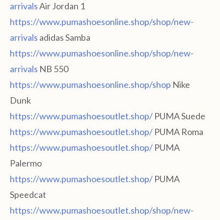
arrivals
Air Jordan 1
https://www.pumashoesonline.shop/shop/new-
arrivals
adidas Samba
https://www.pumashoesonline.shop/shop/new-
arrivals
NB 550
https://www.pumashoesonline.shop/shop
Nike
Dunk
https://www.pumashoesoutlet.shop/
PUMA Suede
https://www.pumashoesoutlet.shop/
PUMA Roma
https://www.pumashoesoutlet.shop/
PUMA
Palermo
https://www.pumashoesoutlet.shop/
PUMA
Speedcat
https://www.pumashoesoutlet.shop/shop/new-