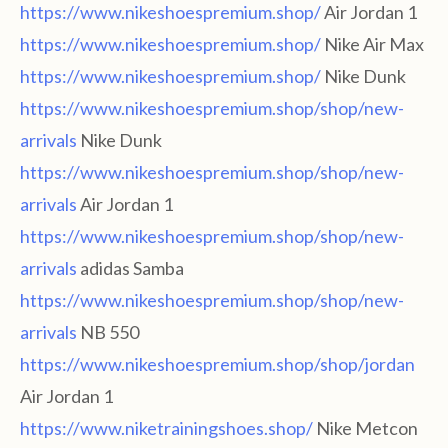
https://www.nikeshoespremium.shop/
Air Jordan 1
https://www.nikeshoespremium.shop/
Nike Air Max
https://www.nikeshoespremium.shop/
Nike Dunk
https://www.nikeshoespremium.shop/shop/new-
arrivals
Nike Dunk
https://www.nikeshoespremium.shop/shop/new-
arrivals
Air Jordan 1
https://www.nikeshoespremium.shop/shop/new-
arrivals
adidas Samba
https://www.nikeshoespremium.shop/shop/new-
arrivals
NB 550
https://www.nikeshoespremium.shop/shop/jordan
Air Jordan 1
https://www.niketrainingshoes.shop/
Nike Metcon