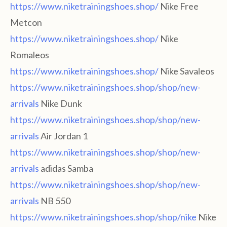
https://www.niketrainingshoes.shop/
Nike Free
Metcon
https://www.niketrainingshoes.shop/
Nike
Romaleos
https://www.niketrainingshoes.shop/
Nike Savaleos
https://www.niketrainingshoes.shop/shop/new-
arrivals
Nike Dunk
https://www.niketrainingshoes.shop/shop/new-
arrivals
Air Jordan 1
https://www.niketrainingshoes.shop/shop/new-
arrivals
adidas Samba
https://www.niketrainingshoes.shop/shop/new-
arrivals
NB 550
https://www.niketrainingshoes.shop/shop/nike
Nike