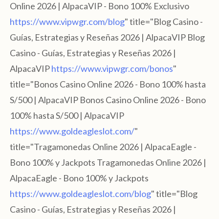
Online 2026 | AlpacaVIP - Bono 100% Exclusivo
https://www.vipwgr.com/blog
" title="Blog Casino -
Guías, Estrategias y Reseñas 2026 | AlpacaVIP Blog
Casino - Guías, Estrategias y Reseñas 2026 |
AlpacaVIP
https://www.vipwgr.com/bonos
"
title="Bonos Casino Online 2026 - Bono 100% hasta
S/500 | AlpacaVIP Bonos Casino Online 2026 - Bono
100% hasta S/500 | AlpacaVIP
https://www.goldeagleslot.com/
"
title="Tragamonedas Online 2026 | AlpacaEagle -
Bono 100% y Jackpots Tragamonedas Online 2026 |
AlpacaEagle - Bono 100% y Jackpots
https://www.goldeagleslot.com/blog
" title="Blog
Casino - Guías, Estrategias y Reseñas 2026 |