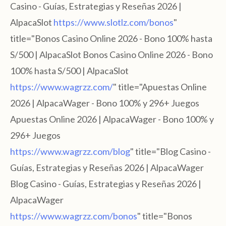
Casino - Guías, Estrategias y Reseñas 2026 |
AlpacaSlot
https://www.slotlz.com/bonos
"
title="Bonos Casino Online 2026 - Bono 100% hasta
S/500 | AlpacaSlot Bonos Casino Online 2026 - Bono
100% hasta S/500 | AlpacaSlot
https://www.wagrzz.com/
" title="Apuestas Online
2026 | AlpacaWager - Bono 100% y 296+ Juegos
Apuestas Online 2026 | AlpacaWager - Bono 100% y
296+ Juegos
https://www.wagrzz.com/blog
" title="Blog Casino -
Guías, Estrategias y Reseñas 2026 | AlpacaWager
Blog Casino - Guías, Estrategias y Reseñas 2026 |
AlpacaWager
https://www.wagrzz.com/bonos
" title="Bonos