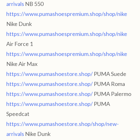
arrivals
NB 550
https://www.pumashoespremium.shop/shop/nike
Nike Dunk
https://www.pumashoespremium.shop/shop/nike
Air Force 1
https://www.pumashoespremium.shop/shop/nike
Nike Air Max
https://www.pumashoestore.shop/
PUMA Suede
https://www.pumashoestore.shop/
PUMA Roma
https://www.pumashoestore.shop/
PUMA Palermo
https://www.pumashoestore.shop/
PUMA
Speedcat
https://www.pumashoestore.shop/shop/new-
arrivals
Nike Dunk