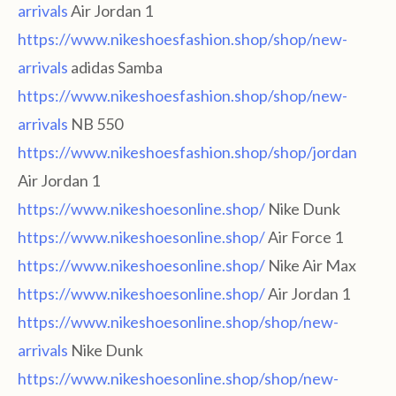
arrivals
Air Jordan 1
https://www.nikeshoesfashion.shop/shop/new-
arrivals
adidas Samba
https://www.nikeshoesfashion.shop/shop/new-
arrivals
NB 550
https://www.nikeshoesfashion.shop/shop/jordan
Air Jordan 1
https://www.nikeshoesonline.shop/
Nike Dunk
https://www.nikeshoesonline.shop/
Air Force 1
https://www.nikeshoesonline.shop/
Nike Air Max
https://www.nikeshoesonline.shop/
Air Jordan 1
https://www.nikeshoesonline.shop/shop/new-
arrivals
Nike Dunk
https://www.nikeshoesonline.shop/shop/new-