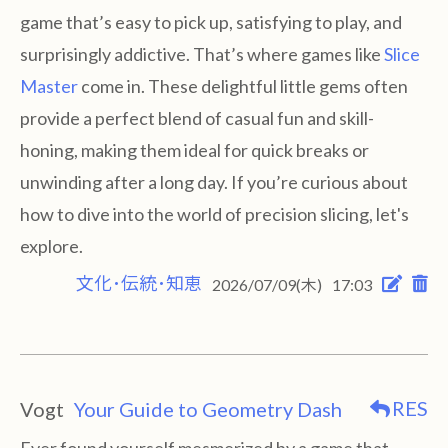
game that’s easy to pick up, satisfying to play, and
surprisingly addictive. That’s where games like
Slice
Master
come in. These delightful little gems often
provide a perfect blend of casual fun and skill-
honing, making them ideal for quick breaks or
unwinding after a long day. If you’re curious about
how to dive into the world of precision slicing, let's
explore.
文化･伝統･知恵
2026/07/09(木)
17:03
RES
Vogt
Your Guide to Geometry Dash