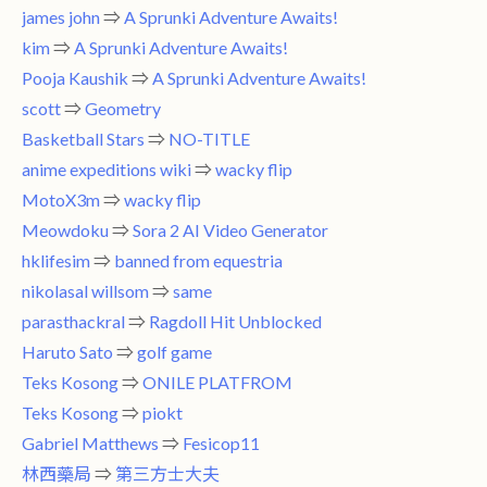
james john
⇒
A Sprunki Adventure Awaits!
kim
⇒
A Sprunki Adventure Awaits!
Pooja Kaushik
⇒
A Sprunki Adventure Awaits!
scott
⇒
Geometry
Basketball Stars
⇒
NO-TITLE
anime expeditions wiki
⇒
wacky flip
MotoX3m
⇒
wacky flip
Meowdoku
⇒
Sora 2 AI Video Generator
hklifesim
⇒
banned from equestria
nikolasal willsom
⇒
same
parasthackral
⇒
Ragdoll Hit Unblocked
Haruto Sato
⇒
golf game
Teks Kosong
⇒
ONILE PLATFROM
Teks Kosong
⇒
piokt
Gabriel Matthews
⇒
Fesicop11
林西藥局
⇒
第三方士大夫