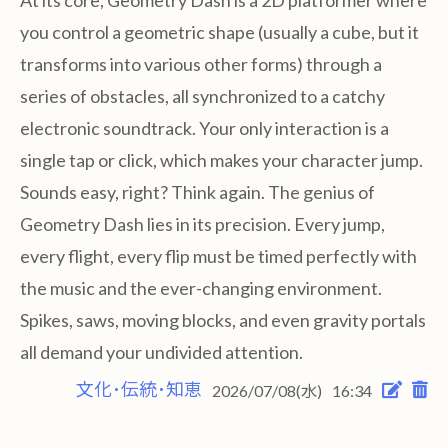
At its core, Geometry Dash is a 2D platformer where
you control a geometric shape (usually a cube, but it
transforms into various other forms) through a
series of obstacles, all synchronized to a catchy
electronic soundtrack. Your only interaction is a
single tap or click, which makes your character jump.
Sounds easy, right? Think again. The genius of
Geometry Dash lies in its precision. Every jump,
every flight, every flip must be timed perfectly with
the music and the ever-changing environment.
Spikes, saws, moving blocks, and even gravity portals
all demand your undivided attention.
文化･伝統･知恵
2026/07/08(水)
16:34