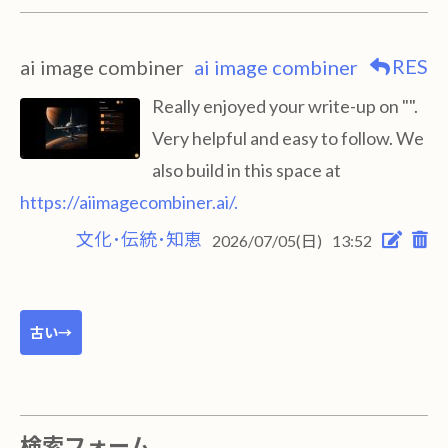
RES
ai image combiner
ai image combiner
Really enjoyed your write-up on "".
Very helpful and easy to follow. We
also build in this space at
https://aiimagecombiner.ai/.
文化･伝統･知恵
2026/07/05(日)
13:52
古い→
検索フォーム