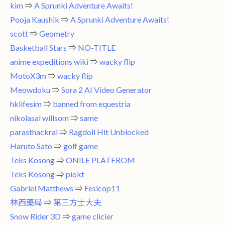
kim
⇒
A Sprunki Adventure Awaits!
Pooja Kaushik
⇒
A Sprunki Adventure Awaits!
scott
⇒
Geometry
Basketball Stars
⇒
NO-TITLE
anime expeditions wiki
⇒
wacky flip
MotoX3m
⇒
wacky flip
Meowdoku
⇒
Sora 2 AI Video Generator
hklifesim
⇒
banned from equestria
nikolasal willsom
⇒
same
parasthackral
⇒
Ragdoll Hit Unblocked
Haruto Sato
⇒
golf game
Teks Kosong
⇒
ONILE PLATFROM
Teks Kosong
⇒
piokt
Gabriel Matthews
⇒
Fesicop11
林西藥局
⇒
第三方士大夫
Snow Rider 3D
⇒
game clicier