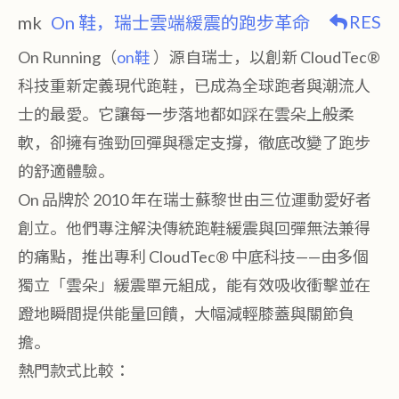
RES
mk
On 鞋，瑞士雲端緩震的跑步革命
On Running（
on鞋
）源自瑞士，以創新 CloudTec®
科技重新定義現代跑鞋，已成為全球跑者與潮流人
士的最愛。它讓每一步落地都如踩在雲朵上般柔
軟，卻擁有強勁回彈與穩定支撐，徹底改變了跑步
的舒適體驗。
On 品牌於 2010 年在瑞士蘇黎世由三位運動愛好者
創立。他們專注解決傳統跑鞋緩震與回彈無法兼得
的痛點，推出專利 CloudTec® 中底科技——由多個
獨立「雲朵」緩震單元組成，能有效吸收衝擊並在
蹬地瞬間提供能量回饋，大幅減輕膝蓋與關節負
擔。
熱門款式比較：