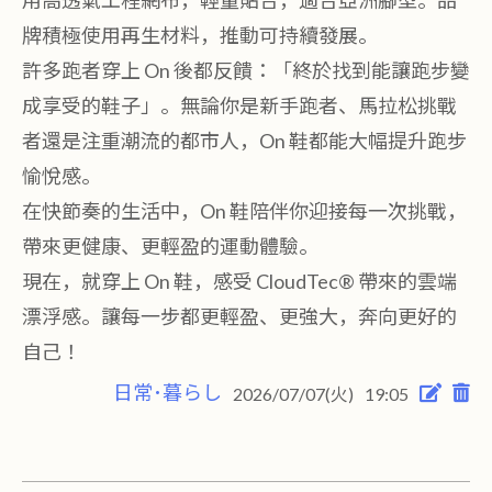
用高透氣工程網布，輕量貼合，適合亞洲腳型。品
牌積極使用再生材料，推動可持續發展。
許多跑者穿上 On 後都反饋：「終於找到能讓跑步變
成享受的鞋子」。無論你是新手跑者、馬拉松挑戰
者還是注重潮流的都市人，On 鞋都能大幅提升跑步
愉悅感。
在快節奏的生活中，On 鞋陪伴你迎接每一次挑戰，
帶來更健康、更輕盈的運動體驗。
現在，就穿上 On 鞋，感受 CloudTec® 帶來的雲端
漂浮感。讓每一步都更輕盈、更強大，奔向更好的
自己！
日常･暮らし
2026/07/07(火)
19:05