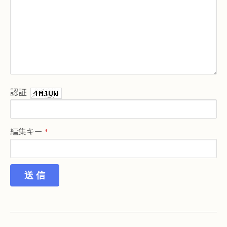
認証
編集キー
送 信