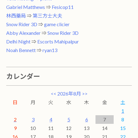
Gabriel Matthews
⇒
Fesicop11
林西藥局
⇒
第三方士大夫
Snow Rider 3D
⇒
game clicier
Abby Alexander
⇒
Snow Rider 3D
Delhi Night
⇒
Escorts Mahipalpur
Noah Bennett
⇒
ryan13
カレンダー
<<
2026年8月
>>
日
月
火
水
木
金
土
1
2
3
4
5
6
7
8
9
10
11
12
13
14
15
16
17
18
19
20
21
22