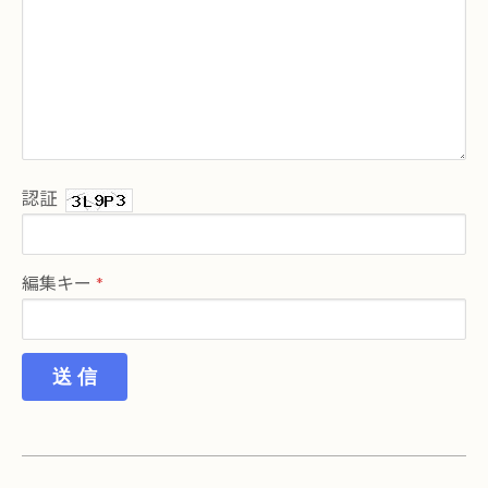
認証
編集キー
送 信