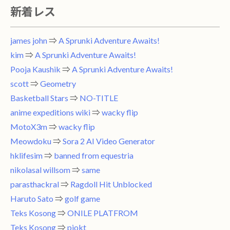
新着レス
james john
⇒
A Sprunki Adventure Awaits!
kim
⇒
A Sprunki Adventure Awaits!
Pooja Kaushik
⇒
A Sprunki Adventure Awaits!
scott
⇒
Geometry
Basketball Stars
⇒
NO-TITLE
anime expeditions wiki
⇒
wacky flip
MotoX3m
⇒
wacky flip
Meowdoku
⇒
Sora 2 AI Video Generator
hklifesim
⇒
banned from equestria
nikolasal willsom
⇒
same
parasthackral
⇒
Ragdoll Hit Unblocked
Haruto Sato
⇒
golf game
Teks Kosong
⇒
ONILE PLATFROM
Teks Kosong
⇒
piokt