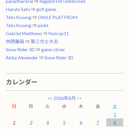
parasthackral
⇒
Ragdoll Hit Unblocked
Haruto Sato
⇒
golf game
Teks Kosong
⇒
ONILE PLATFROM
Teks Kosong
⇒
piokt
Gabriel Matthews
⇒
Fesicop11
林西藥局
⇒
第三方士大夫
Snow Rider 3D
⇒
game clicier
Abby Alexander
⇒
Snow Rider 3D
カレンダー
<<
2026年8月
>>
日
月
火
水
木
金
土
1
2
3
4
5
6
7
8