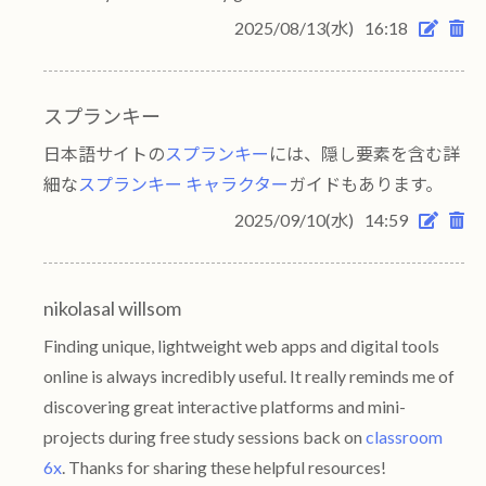
2025/08/13(水)
16:18
スプランキー
日本語サイトの
スプランキー
には、隠し要素を含む詳
細な
スプランキー キャラクター
ガイドもあります。
2025/09/10(水)
14:59
nikolasal willsom
Finding unique, lightweight web apps and digital tools
online is always incredibly useful. It really reminds me of
discovering great interactive platforms and mini-
projects during free study sessions back on
classroom
6x
. Thanks for sharing these helpful resources!