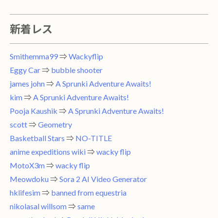
新着レス
Smithemma99
⇒
Wackyflip
Eggy Car
⇒
bubble shooter
james john
⇒
A Sprunki Adventure Awaits!
kim
⇒
A Sprunki Adventure Awaits!
Pooja Kaushik
⇒
A Sprunki Adventure Awaits!
scott
⇒
Geometry
Basketball Stars
⇒
NO-TITLE
anime expeditions wiki
⇒
wacky flip
MotoX3m
⇒
wacky flip
Meowdoku
⇒
Sora 2 AI Video Generator
hklifesim
⇒
banned from equestria
nikolasal willsom
⇒
same