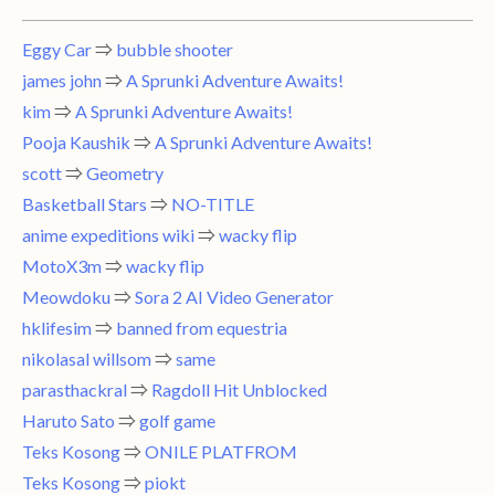
Eggy Car
⇒
bubble shooter
james john
⇒
A Sprunki Adventure Awaits!
kim
⇒
A Sprunki Adventure Awaits!
Pooja Kaushik
⇒
A Sprunki Adventure Awaits!
scott
⇒
Geometry
Basketball Stars
⇒
NO-TITLE
anime expeditions wiki
⇒
wacky flip
MotoX3m
⇒
wacky flip
Meowdoku
⇒
Sora 2 AI Video Generator
hklifesim
⇒
banned from equestria
nikolasal willsom
⇒
same
parasthackral
⇒
Ragdoll Hit Unblocked
Haruto Sato
⇒
golf game
Teks Kosong
⇒
ONILE PLATFROM
Teks Kosong
⇒
piokt