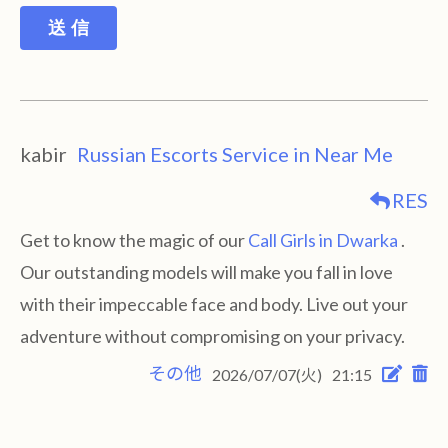
送 信
kabir
Russian Escorts Service in Near Me
RES
Get to know the magic of our
Call Girls in Dwarka
.
Our outstanding models will make you fall in love
with their impeccable face and body. Live out your
adventure without compromising on your privacy.
その他
2026/07/07(火)
21:15