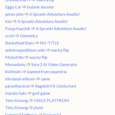
Eggy Car
⇒
bubble shooter
james john
⇒
A Sprunki Adventure Awaits!
kim
⇒
A Sprunki Adventure Awaits!
Pooja Kaushik
⇒
A Sprunki Adventure Awaits!
scott
⇒
Geometry
Basketball Stars
⇒
NO-TITLE
anime expeditions wiki
⇒
wacky flip
MotoX3m
⇒
wacky flip
Meowdoku
⇒
Sora 2 AI Video Generator
hklifesim
⇒
banned from equestria
nikolasal willsom
⇒
same
parasthackral
⇒
Ragdoll Hit Unblocked
Haruto Sato
⇒
golf game
Teks Kosong
⇒
ONILE PLATFROM
Teks Kosong
⇒
piokt
Gabriel Matthews
⇒
Fesicop11