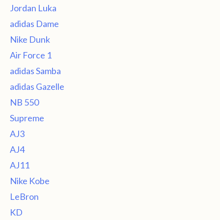
Jordan Luka
adidas Dame
Nike Dunk
Air Force 1
adidas Samba
adidas Gazelle
NB 550
Supreme
AJ3
AJ4
AJ11
Nike Kobe
LeBron
KD