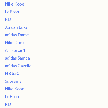
Nike Kobe
LeBron
KD
Jordan Luka
adidas Dame
Nike Dunk
Air Force 1
adidas Samba
adidas Gazelle
NB 550
Supreme
Nike Kobe
LeBron
KD