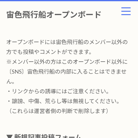
宙色飛行船オープンボード
オープンボードには宙色飛行船のメンバー以外の
方でも投稿やコメントができます。
※メンバー以外の方はこのオープンボード以外に
〔SNS〕宙色飛行船の内部に入ることはできませ
ん。
・リンクからの誘導にはご注意ください。
・誹謗、中傷、荒らし等は無視してください。
（これらは運営者側の判断で削除します）
▼ 新規記事投稿フォーム