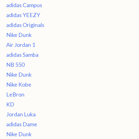
adidas Campus
adidas YEEZY
adidas Originals
Nike Dunk
Air Jordan 1
adidas Samba
NB 550
Nike Dunk
Nike Kobe
LeBron
KD
Jordan Luka
adidas Dame
Nike Dunk