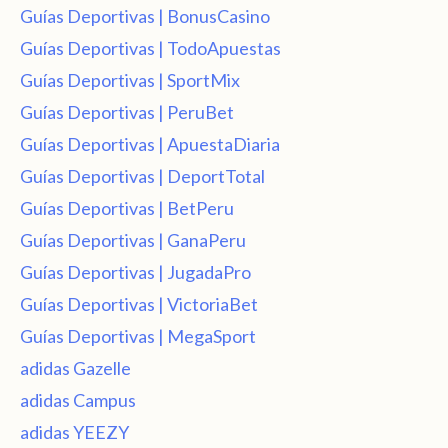
Guías Deportivas | BonusCasino
Guías Deportivas | TodoApuestas
Guías Deportivas | SportMix
Guías Deportivas | PeruBet
Guías Deportivas | ApuestaDiaria
Guías Deportivas | DeportTotal
Guías Deportivas | BetPeru
Guías Deportivas | GanaPeru
Guías Deportivas | JugadaPro
Guías Deportivas | VictoriaBet
Guías Deportivas | MegaSport
adidas Gazelle
adidas Campus
adidas YEEZY