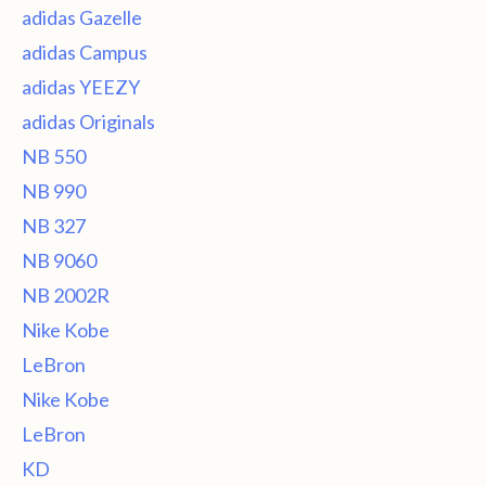
adidas Gazelle
adidas Campus
adidas YEEZY
adidas Originals
NB 550
NB 990
NB 327
NB 9060
NB 2002R
Nike Kobe
LeBron
Nike Kobe
LeBron
KD