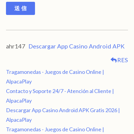
送 信
ahr147
Descargar App Casino Android APK
RES
Tragamonedas - Juegos de Casino Online |
AlpacaPlay
Contacto y Soporte 24/7 - Atención al Cliente |
AlpacaPlay
Descargar App Casino Android APK Gratis 2026 |
AlpacaPlay
Tragamonedas - Juegos de Casino Online |