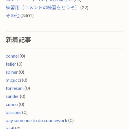
練習用（コメントの練習をどうぞ）
(22)
その他
(3401)
新着記事
connel
(0)
teller
(0)
spiner
(0)
micucci
(0)
torresani
(0)
sander
(0)
cuoco
(0)
parsons
(0)
pay someone to do coursework
(0)
meli
(0)