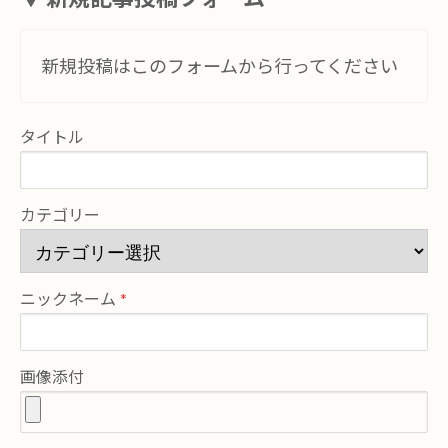
新規投稿はこのフォームから行ってください
タイトル
カテゴリー
ニックネーム
画像添付