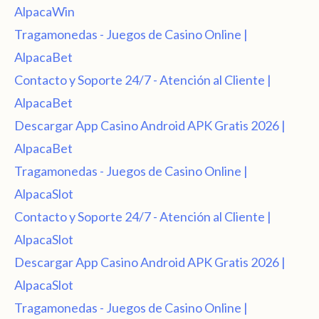
AlpacaWin
Tragamonedas - Juegos de Casino Online |
AlpacaBet
Contacto y Soporte 24/7 - Atención al Cliente |
AlpacaBet
Descargar App Casino Android APK Gratis 2026 |
AlpacaBet
Tragamonedas - Juegos de Casino Online |
AlpacaSlot
Contacto y Soporte 24/7 - Atención al Cliente |
AlpacaSlot
Descargar App Casino Android APK Gratis 2026 |
AlpacaSlot
Tragamonedas - Juegos de Casino Online |