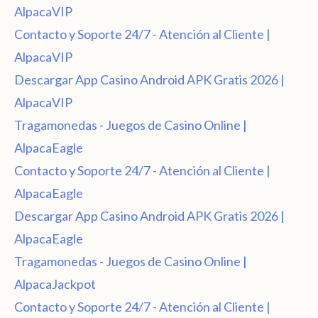
AlpacaVIP
Contacto y Soporte 24/7 - Atención al Cliente |
AlpacaVIP
Descargar App Casino Android APK Gratis 2026 |
AlpacaVIP
Tragamonedas - Juegos de Casino Online |
AlpacaEagle
Contacto y Soporte 24/7 - Atención al Cliente |
AlpacaEagle
Descargar App Casino Android APK Gratis 2026 |
AlpacaEagle
Tragamonedas - Juegos de Casino Online |
AlpacaJackpot
Contacto y Soporte 24/7 - Atención al Cliente |