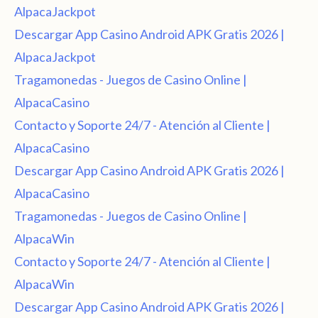
AlpacaJackpot
Descargar App Casino Android APK Gratis 2026 |
AlpacaJackpot
Tragamonedas - Juegos de Casino Online |
AlpacaCasino
Contacto y Soporte 24/7 - Atención al Cliente |
AlpacaCasino
Descargar App Casino Android APK Gratis 2026 |
AlpacaCasino
Tragamonedas - Juegos de Casino Online |
AlpacaWin
Contacto y Soporte 24/7 - Atención al Cliente |
AlpacaWin
Descargar App Casino Android APK Gratis 2026 |