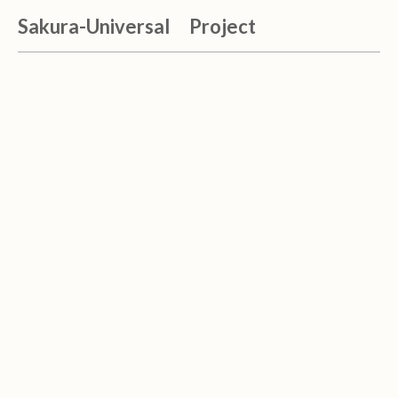
Sakura-Universal Project