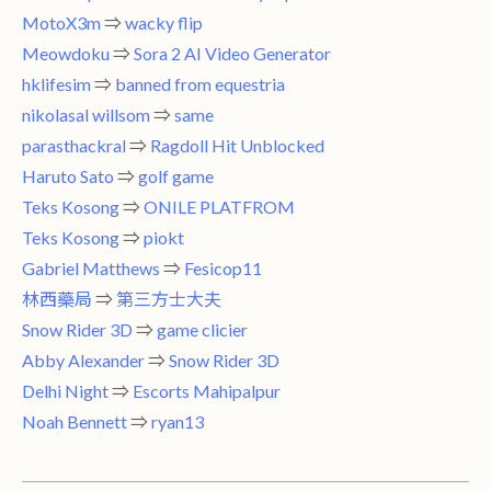
MotoX3m
⇒
wacky flip
Meowdoku
⇒
Sora 2 AI Video Generator
hklifesim
⇒
banned from equestria
nikolasal willsom
⇒
same
parasthackral
⇒
Ragdoll Hit Unblocked
Haruto Sato
⇒
golf game
Teks Kosong
⇒
ONILE PLATFROM
Teks Kosong
⇒
piokt
Gabriel Matthews
⇒
Fesicop11
林西藥局
⇒
第三方士大夫
Snow Rider 3D
⇒
game clicier
Abby Alexander
⇒
Snow Rider 3D
Delhi Night
⇒
Escorts Mahipalpur
Noah Bennett
⇒
ryan13