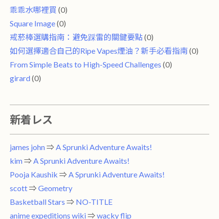
乖乖水哪裡買
(0)
Square Image
(0)
戒菸棒選購指南：避免踩雷的關鍵要點
(0)
如何選擇適合自己的Ripe Vapes煙油？新手必看指南
(0)
From Simple Beats to High-Speed ​​Challenges
(0)
girard
(0)
新着レス
james john
⇒
A Sprunki Adventure Awaits!
kim
⇒
A Sprunki Adventure Awaits!
Pooja Kaushik
⇒
A Sprunki Adventure Awaits!
scott
⇒
Geometry
Basketball Stars
⇒
NO-TITLE
anime expeditions wiki
⇒
wacky flip