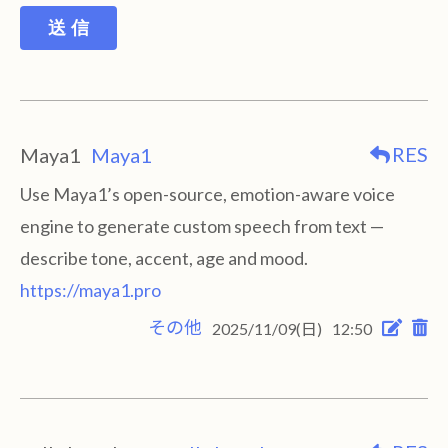
送 信
RES
Maya1
Maya1
Use Maya1’s open-source, emotion-aware voice
engine to generate custom speech from text —
describe tone, accent, age and mood.
https://maya1.pro
その他
2025/11/09(日)
12:50