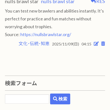
RES
nulls brawl star
nulls brawl star
You can test new brawlers and abilities instantly. It’s
perfect for practice and fun matches without
worrying about trophies.
Source:
https://nullsbrawlstar.org/
文化･伝統･知恵
2025/11/09(日)
04:15
検索フォーム
検索