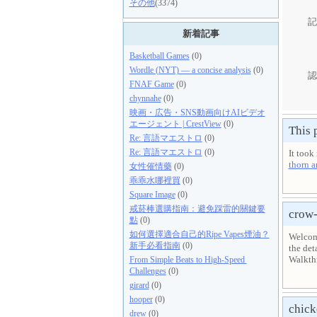
その他
(3374)
記
新着記事
Basketball Games
(0)
Wordle (NYT) — a concise analysis
(0)
認
FNAF Game
(0)
chynnahe
(0)
映画・広告・SNS動画向けAIビデオ
エージェント | CrestView
(0)
This 
Re: 言語マエストロ
(0)
Re: 言語マエストロ
(0)
It took
thorn a
女性催情藥
(0)
乖乖水哪裡買
(0)
Square Image
(0)
戒菸棒選購指南：避免踩雷的關鍵要
crow
點
(0)
如何選擇適合自己的Ripe Vapes煙油？
Welcom
新手必看指南
(0)
the det
Walkthr
From Simple Beats to High-Speed ​​
Challenges
(0)
girard
(0)
hooper
(0)
chick
drew
(0)