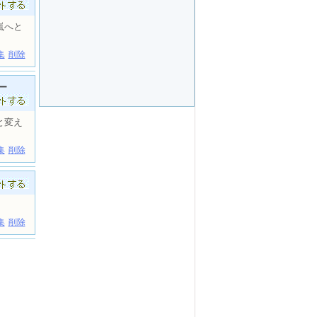
嵐へと
集
削除
ー
と変え
集
削除
集
削除