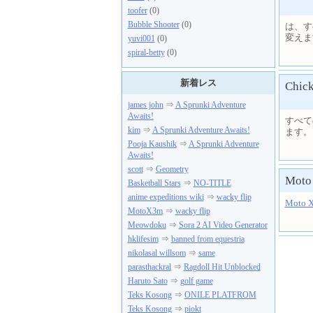
toofer
(0)
Bubble Shooter
(0)
は、す
変え
yuvi001
(0)
spiral-betty
(0)
新着レス
Chick
james john
⇒
A Sprunki Adventure
Awaits!
すべて
kim
⇒
A Sprunki Adventure Awaits!
ます。
Pooja Kaushik
⇒
A Sprunki Adventure
Awaits!
scott
⇒
Geometry
Moto
Basketball Stars
⇒
NO-TITLE
anime expeditions wiki
⇒
wacky flip
Moto 
MotoX3m
⇒
wacky flip
Meowdoku
⇒
Sora 2 AI Video Generator
hklifesim
⇒
banned from equestria
nikolasal willsom
⇒
same
parasthackral
⇒
Ragdoll Hit Unblocked
Haruto Sato
⇒
golf game
Teks Kosong
⇒
ONILE PLATFROM
Teks Kosong
⇒
piokt