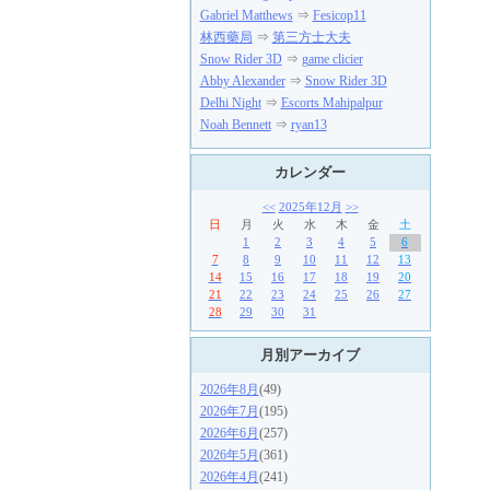
Gabriel Matthews
⇒
Fesicop11
林西藥局
⇒
第三方士大夫
Snow Rider 3D
⇒
game clicier
Abby Alexander
⇒
Snow Rider 3D
Delhi Night
⇒
Escorts Mahipalpur
Noah Bennett
⇒
ryan13
カレンダー
<<
2025年12月
>>
日
月
火
水
木
金
土
1
2
3
4
5
6
7
8
9
10
11
12
13
14
15
16
17
18
19
20
21
22
23
24
25
26
27
28
29
30
31
月別アーカイブ
2026年8月
(49)
2026年7月
(195)
2026年6月
(257)
2026年5月
(361)
2026年4月
(241)