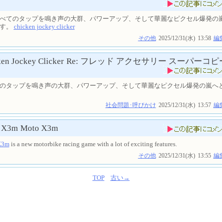
べてのタップを鳴き声の大群、パワーアップ、そして華麗なピクセル爆発の
ます。
chicken jockey clicker
その他
2025/12/31(水)
13:58
編
en Jockey Clicker
Re: フレッド アクセサリー スーパーコピ
のタップを鳴き声の大群、パワーアップ、そして華麗なピクセル爆発の嵐へ
社会問題･呼びかけ
2025/12/31(水)
13:57
編
 X3m
Moto X3m
X3m
is a new motorbike racing game with a lot of exciting features.
その他
2025/12/31(水)
13:55
編
TOP
古い→