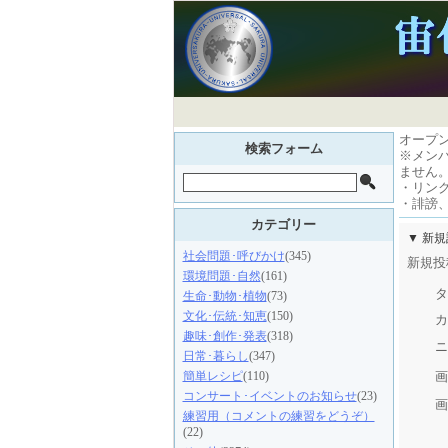
オープ
検索フォーム
※メン
ません
・リン
・誹謗
カテゴリー
▼ 新
社会問題･呼びかけ
(345)
新規投
環境問題･自然
(161)
タ
生命･動物･植物
(73)
文化･伝統･知恵
(150)
カ
趣味･創作･発表
(318)
ニ
日常･暮らし
(347)
画
簡単レシピ
(110)
コンサート･イベントのお知らせ
(23)
画
練習用（コメントの練習をどうぞ）
(22)