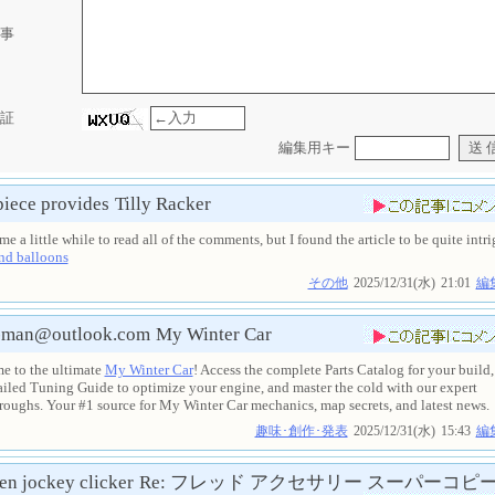
事
証
編集用キー
piece provides
Tilly Racker
 me a little while to read all of the comments, but I found the article to be quite intr
nd balloons
その他
2025/12/31(水)
21:01
編
-man@outlook.com
My Winter Car
e to the ultimate
My Winter Car
! Access the complete Parts Catalog for your build
ailed Tuning Guide to optimize your engine, and master the cold with our expert
oughs. Your #1 source for My Winter Car mechanics, map secrets, and latest news.
趣味･創作･発表
2025/12/31(水)
15:43
編
en jockey clicker
Re: フレッド アクセサリー スーパーコピ