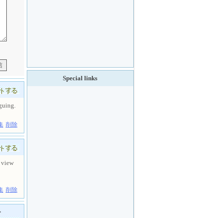
Special links
iguing.
集
削除
, view
集
削除
ー