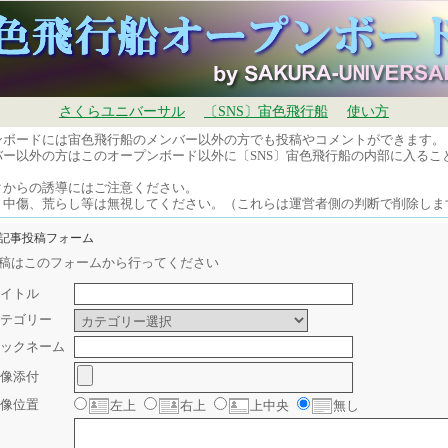
さくらユニバーサル
〔SNS〕宙色飛行船
使い方
ンボードには宙色飛行船のメンバー以外の方でも投稿やコメントができます。
バー以外の方はこのオープンボード以外に〔SNS〕宙色飛行船の内部に入るこ
。
クからの誘導にはご注意ください。
、中傷、荒らし等は無視してください。（これらは運営者側の判断で削除しま
規記事投稿フォーム
稿はこのフォームから行ってください
イトル
テゴリー
ックネーム
像添付
像位置
左上
右上
上中央
無し