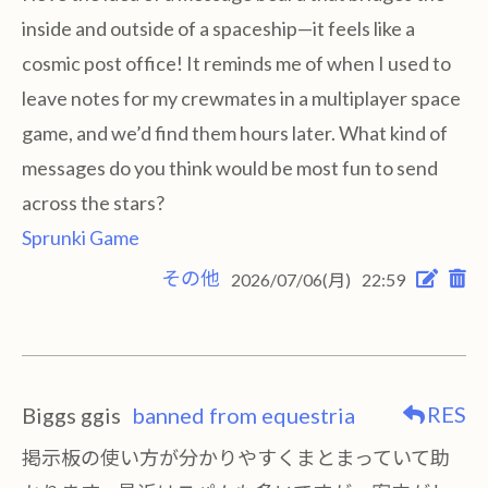
inside and outside of a spaceship—it feels like a
cosmic post office! It reminds me of when I used to
leave notes for my crewmates in a multiplayer space
game, and we’d find them hours later. What kind of
messages do you think would be most fun to send
across the stars?
Sprunki Game
その他
2026/07/06(月)
22:59
RES
Biggs ggis
banned from equestria
掲示板の使い方が分かりやすくまとまっていて助