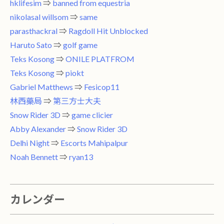
hklifesim
⇒
banned from equestria
nikolasal willsom
⇒
same
parasthackral
⇒
Ragdoll Hit Unblocked
Haruto Sato
⇒
golf game
Teks Kosong
⇒
ONILE PLATFROM
Teks Kosong
⇒
piokt
Gabriel Matthews
⇒
Fesicop11
林西藥局
⇒
第三方士大夫
Snow Rider 3D
⇒
game clicier
Abby Alexander
⇒
Snow Rider 3D
Delhi Night
⇒
Escorts Mahipalpur
Noah Bennett
⇒
ryan13
カレンダー