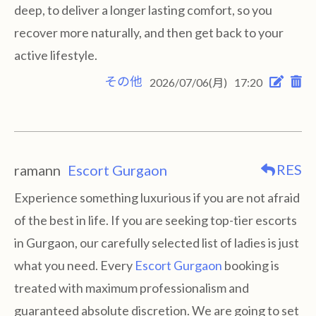
deep, to deliver a longer lasting comfort, so you
recover more naturally, and then get back to your
active lifestyle.
その他
2026/07/06(月)
17:20
RES
ramann
Escort Gurgaon
Experience something luxurious if you are not afraid
of the best in life. If you are seeking top-tier escorts
in Gurgaon, our carefully selected list of ladies is just
what you need. Every
Escort Gurgaon
booking is
treated with maximum professionalism and
guaranteed absolute discretion. We are going to set