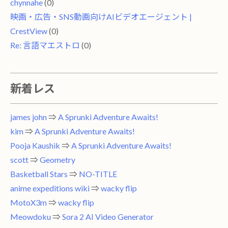
chynnahe
(0)
映画・広告・SNS動画向けAIビデオエージェント |
CrestView
(0)
Re: 言語マエストロ
(0)
新着レス
james john
⇒
A Sprunki Adventure Awaits!
kim
⇒
A Sprunki Adventure Awaits!
Pooja Kaushik
⇒
A Sprunki Adventure Awaits!
scott
⇒
Geometry
Basketball Stars
⇒
NO-TITLE
anime expeditions wiki
⇒
wacky flip
MotoX3m
⇒
wacky flip
Meowdoku
⇒
Sora 2 AI Video Generator