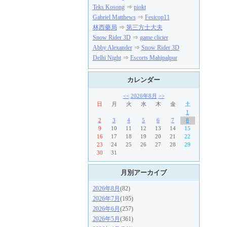
Teks Kosong
⇒
piokt
Gabriel Matthews
⇒
Fesicop11
林西藥局
⇒
第三方士大夫
Snow Rider 3D
⇒
game clicier
Abby Alexander
⇒
Snow Rider 3D
Delhi Night
⇒
Escorts Mahipalpur
カレンダー
<<
2026年8月
>>
日
月
火
水
木
金
土
1
2
3
4
5
6
7
8
9
10
11
12
13
14
15
16
17
18
19
20
21
22
23
24
25
26
27
28
29
30
31
月別アーカイブ
2026年8月
(82)
2026年7月
(195)
2026年6月
(257)
2026年5月
(361)