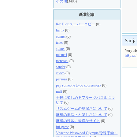
その他
(3403)
新着記事
Re: Dior スーパーコピー
(0)
herlik
(0)
connel
(0)
Sanj
teller
(0)
spiner
(0)
Very He
micucci
(0)
https:
torresani
(0)
sander
(0)
cuoco
(0)
parsons
(0)
pay someone to do coursework
(0)
meli
(0)
手軽に楽しめるフルーツパズルにつ
いて
(0)
リズムゲームの奥深さについて
(0)
麻雀の奥深さと楽しさについて
(0)
麻雀の練習に最適なサイト
(0)
fnf game
(0)
Vivienne Westwood Olympia 珍珠手鍊：