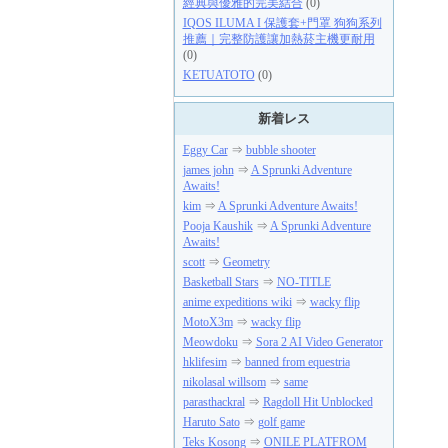
經典與優雅的完美結合
(0)
IQOS ILUMA I 保護套+門罩 狗狗系列
推薦｜完整防護讓加熱菸主機更耐用
(0)
KETUATOTO
(0)
新着レス
Eggy Car
⇒
bubble shooter
james john
⇒
A Sprunki Adventure
Awaits!
kim
⇒
A Sprunki Adventure Awaits!
Pooja Kaushik
⇒
A Sprunki Adventure
Awaits!
scott
⇒
Geometry
Basketball Stars
⇒
NO-TITLE
anime expeditions wiki
⇒
wacky flip
MotoX3m
⇒
wacky flip
Meowdoku
⇒
Sora 2 AI Video Generator
hklifesim
⇒
banned from equestria
nikolasal willsom
⇒
same
parasthackral
⇒
Ragdoll Hit Unblocked
Haruto Sato
⇒
golf game
Teks Kosong
⇒
ONILE PLATFROM