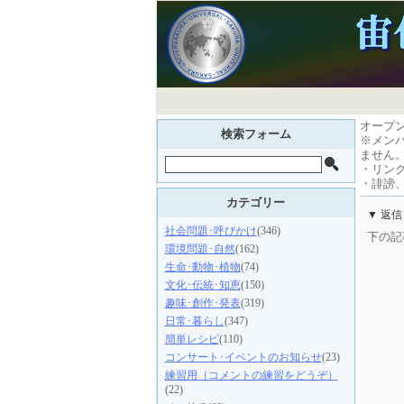
オープ
検索フォーム
※メン
ません
・リン
・誹謗
カテゴリー
▼ 返
社会問題･呼びかけ
(346)
下の記
環境問題･自然
(162)
生命･動物･植物
(74)
文化･伝統･知恵
(150)
趣味･創作･発表
(319)
日常･暮らし
(347)
簡単レシピ
(110)
コンサート･イベントのお知らせ
(23)
練習用（コメントの練習をどうぞ）
(22)