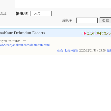
認証
編集キー
anaKaur
Dehradun Escorts
lpful Your Info...!!!
//www.sanjanakaur.com/dehradun.html
生命･動物･植物
2025/12/01(月)
05:56
編