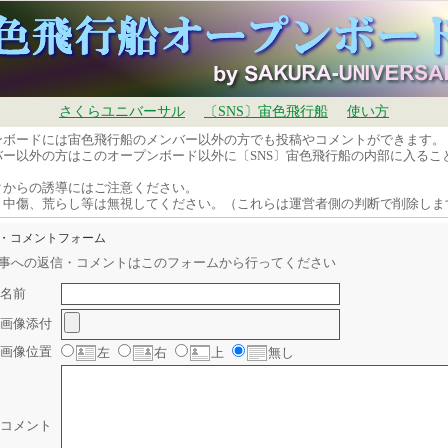
さくらユニバーサル
〔SNS〕宙色飛行船
使い方
ンボードには宙色飛行船のメンバー以外の方でも投稿やコメントができます。
バー以外の方はこのオープンボード以外に〔SNS〕宙色飛行船の内部に入るこ
。
クからの誘導にはご注意ください。
、中傷、荒らし等は無視してください。（これらは運営者側の判断で削除しま
信・コメントフォーム
事への返信・コメントはこのフォームから行ってください
名前
画像添付
画像位置
左
右
上
無し
コメント