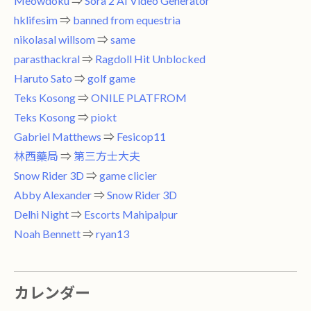
Meowdoku
⇒
Sora 2 AI Video Generator
hklifesim
⇒
banned from equestria
nikolasal willsom
⇒
same
parasthackral
⇒
Ragdoll Hit Unblocked
Haruto Sato
⇒
golf game
Teks Kosong
⇒
ONILE PLATFROM
Teks Kosong
⇒
piokt
Gabriel Matthews
⇒
Fesicop11
林西藥局
⇒
第三方士大夫
Snow Rider 3D
⇒
game clicier
Abby Alexander
⇒
Snow Rider 3D
Delhi Night
⇒
Escorts Mahipalpur
Noah Bennett
⇒
ryan13
カレンダー