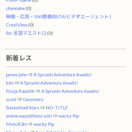
chynnahe
(0)
映画・広告・SNS動画向けAIビデオエージェント |
CrestView
(0)
Re: 言語マエストロ
(0)
新着レス
james john
⇒
A Sprunki Adventure Awaits!
kim
⇒
A Sprunki Adventure Awaits!
Pooja Kaushik
⇒
A Sprunki Adventure Awaits!
scott
⇒
Geometry
Basketball Stars
⇒
NO-TITLE
anime expeditions wiki
⇒
wacky flip
MotoX3m
⇒
wacky flip