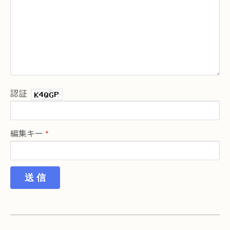
認証
編集キー
送 信