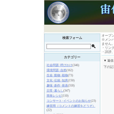
オープ
検索フォーム
※メン
ません
・リン
・誹謗
カテゴリー
▼ 返
社会問題･呼びかけ
(346)
下の記
環境問題･自然
(162)
生命･動物･植物
(73)
文化･伝統･知恵
(150)
趣味･創作･発表
(318)
日常･暮らし
(347)
簡単レシピ
(110)
コンサート･イベントのお知らせ
(23)
練習用（コメントの練習をどうぞ）
(22)