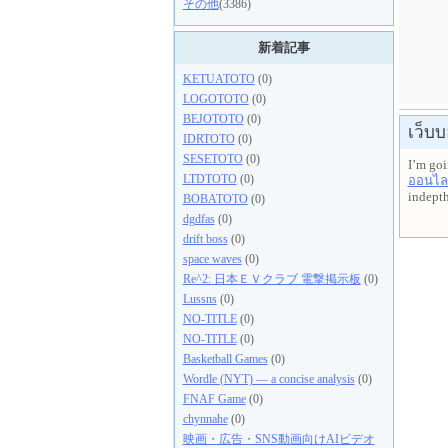
その他
(3386)
新着記事
KETUATOTO
(0)
LOGOTOTO
(0)
BEJOTOTO
(0)
เว็บ
IDRTOTO
(0)
SESETOTO
(0)
I’m goi
LTDTOTO
(0)
ออนไล
indepth
BOBATOTO
(0)
dgdfas
(0)
drift boss
(0)
space waves
(0)
Re^2: 日本ＥＶクラブ 電撃掲示板
(0)
Lussns
(0)
NO-TITLE
(0)
NO-TITLE
(0)
Basketball Games
(0)
Wordle (NYT) — a concise analysis
(0)
FNAF Game
(0)
chynnahe
(0)
映画・広告・SNS動画向けAIビデオ