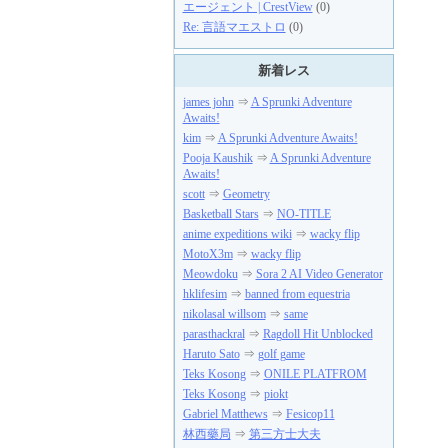
エージェント | CrestView
(0)
Re: 言語マエストロ
(0)
新着レス
james john
⇒
A Sprunki Adventure
Awaits!
kim
⇒
A Sprunki Adventure Awaits!
Pooja Kaushik
⇒
A Sprunki Adventure
Awaits!
scott
⇒
Geometry
Basketball Stars
⇒
NO-TITLE
anime expeditions wiki
⇒
wacky flip
MotoX3m
⇒
wacky flip
Meowdoku
⇒
Sora 2 AI Video Generator
hklifesim
⇒
banned from equestria
nikolasal willsom
⇒
same
parasthackral
⇒
Ragdoll Hit Unblocked
Haruto Sato
⇒
golf game
Teks Kosong
⇒
ONILE PLATFROM
Teks Kosong
⇒
piokt
Gabriel Matthews
⇒
Fesicop11
林西藥局
⇒
第三方士大夫