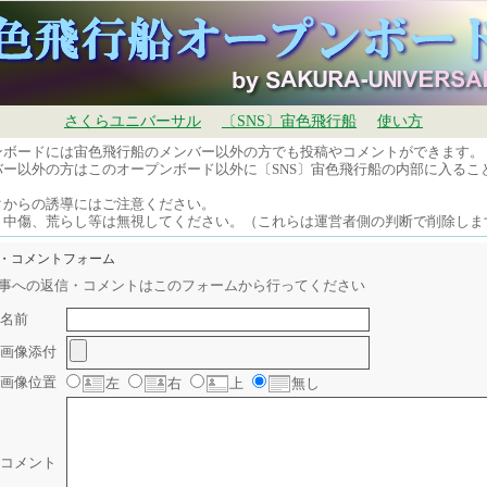
さくらユニバーサル
〔SNS〕宙色飛行船
使い方
ンボードには宙色飛行船のメンバー以外の方でも投稿やコメントができます。
バー以外の方はこのオープンボード以外に〔SNS〕宙色飛行船の内部に入るこ
。
クからの誘導にはご注意ください。
、中傷、荒らし等は無視してください。（これらは運営者側の判断で削除しま
信・コメントフォーム
事への返信・コメントはこのフォームから行ってください
名前
画像添付
画像位置
左
右
上
無し
コメント