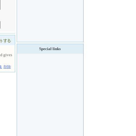
Special links
nd gives
集
削除