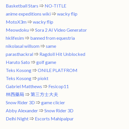
Basketball Stars
⇒
NO-TITLE
anime expeditions wiki
⇒
wacky flip
MotoX3m
⇒
wacky flip
Meowdoku
⇒
Sora 2 AI Video Generator
hklifesim
⇒
banned from equestria
nikolasal willsom
⇒
same
parasthackral
⇒
Ragdoll Hit Unblocked
Haruto Sato
⇒
golf game
Teks Kosong
⇒
ONILE PLATFROM
Teks Kosong
⇒
piokt
Gabriel Matthews
⇒
Fesicop11
林西藥局
⇒
第三方士大夫
Snow Rider 3D
⇒
game clicier
Abby Alexander
⇒
Snow Rider 3D
Delhi Night
⇒
Escorts Mahipalpur