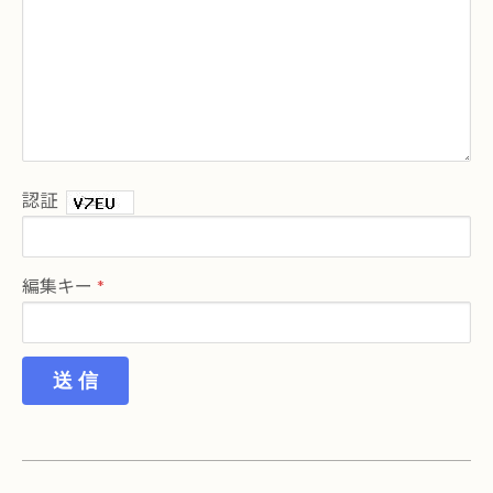
認証
編集キー
送 信