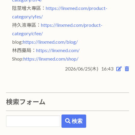
陰莖增大專區：
https://linxmed.com/product-
category/yfes/
持久液專區：
https://linxmed.com/product-
category/cfee/
blog:
https://linxmed.com/blog/
林西藥局：
https://linxmed.com/
Shop:
https://linxmed.com/shop/
2026/06/25(木)
16:43
検索フォーム
検索