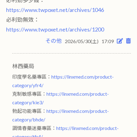
必利勁多少錢：
https://www.twpoxet.net/archives/1046
必利勁無效：
https://www.twpoxet.net/archives/1200
その他
2026/05/30(土)
17:09
林西藥局
印度學名藥專區：
https://linxmed.com/product-
category/yfr4/
克制敏感專區：
https://linxmed.com/product-
category/kie3/
勃起功能專區：
https://linxmed.com/product-
category/bhde/
調情春藥迷藥專區：
https://linxmed.com/product-
category/tfr4/