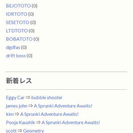
BEJOTOTO
(0)
IDRTOTO
(0)
SESETOTO
(0)
LTDTOTO
(0)
BOBATOTO
(0)
dgdfas
(0)
drift boss
(0)
新着レス
Eggy Car
⇒
bubble shooter
james john
⇒
A Sprunki Adventure Awaits!
kim
⇒
A Sprunki Adventure Awaits!
Pooja Kaushik
⇒
A Sprunki Adventure Awaits!
scott
⇒
Geometry