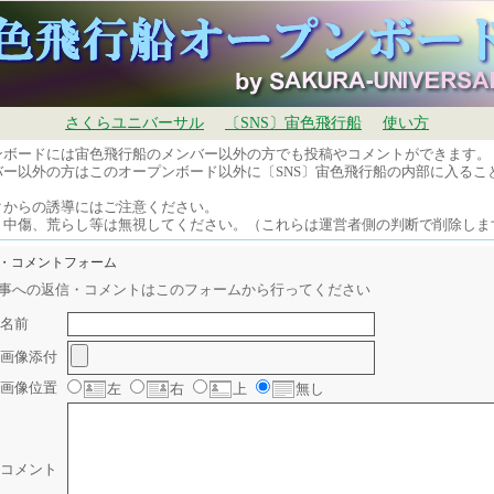
さくらユニバーサル
〔SNS〕宙色飛行船
使い方
ンボードには宙色飛行船のメンバー以外の方でも投稿やコメントができます。
バー以外の方はこのオープンボード以外に〔SNS〕宙色飛行船の内部に入るこ
。
クからの誘導にはご注意ください。
、中傷、荒らし等は無視してください。（これらは運営者側の判断で削除しま
信・コメントフォーム
事への返信・コメントはこのフォームから行ってください
名前
画像添付
画像位置
左
右
上
無し
コメント