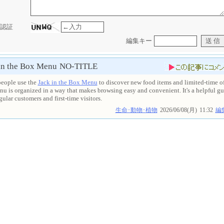
認証
編集キー
in the Box Menu
NO-TITLE
eople use the
Jack in the Box Menu
to discover new food items and limited-time of
u is organized in a way that makes browsing easy and convenient. It's a helpful gu
gular customers and first-time visitors.
生命･動物･植物
2026/06/08(月)
11:32
編