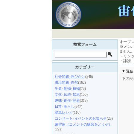
オープ
検索フォーム
※メン
ません
・リン
・誹謗
カテゴリー
▼ 返
社会問題･呼びかけ
(346)
下の記
環境問題･自然
(162)
生命･動物･植物
(73)
文化･伝統･知恵
(150)
趣味･創作･発表
(318)
日常･暮らし
(347)
簡単レシピ
(110)
コンサート･イベントのお知らせ
(23)
練習用（コメントの練習をどうぞ）
(22)