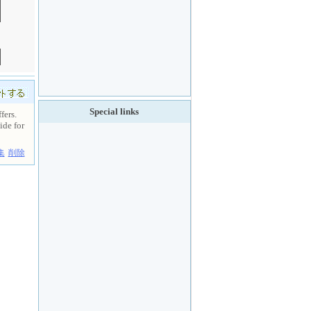
Special links
fers.
ide for
集
削除