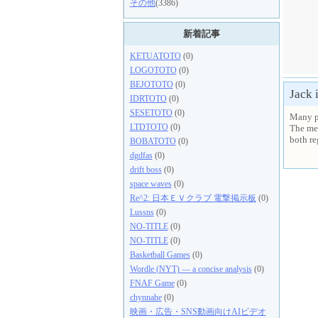
その他
(3386)
新着記事
KETUATOTO
(0)
LOGOTOTO
(0)
BEJOTOTO
(0)
Jack 
IDRTOTO
(0)
SESETOTO
(0)
Many p
LTDTOTO
(0)
The men
both re
BOBATOTO
(0)
dgdfas
(0)
drift boss
(0)
space waves
(0)
Re^2: 日本ＥＶクラブ 電撃掲示板
(0)
Lussns
(0)
NO-TITLE
(0)
NO-TITLE
(0)
Basketball Games
(0)
Wordle (NYT) — a concise analysis
(0)
FNAF Game
(0)
chynnahe
(0)
映画・広告・SNS動画向けAIビデオ