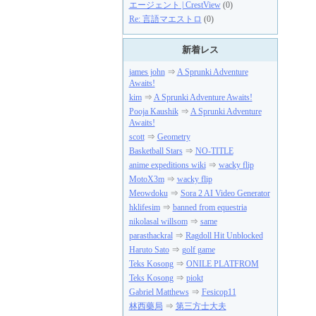
エージェント | CrestView
(0)
Re: 言語マエストロ
(0)
新着レス
james john
⇒
A Sprunki Adventure
Awaits!
kim
⇒
A Sprunki Adventure Awaits!
Pooja Kaushik
⇒
A Sprunki Adventure
Awaits!
scott
⇒
Geometry
Basketball Stars
⇒
NO-TITLE
anime expeditions wiki
⇒
wacky flip
MotoX3m
⇒
wacky flip
Meowdoku
⇒
Sora 2 AI Video Generator
hklifesim
⇒
banned from equestria
nikolasal willsom
⇒
same
parasthackral
⇒
Ragdoll Hit Unblocked
Haruto Sato
⇒
golf game
Teks Kosong
⇒
ONILE PLATFROM
Teks Kosong
⇒
piokt
Gabriel Matthews
⇒
Fesicop11
林西藥局
⇒
第三方士大夫