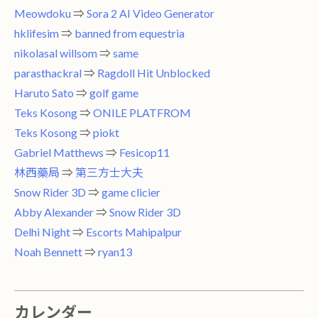
Meowdoku
⇒
Sora 2 AI Video Generator
hklifesim
⇒
banned from equestria
nikolasal willsom
⇒
same
parasthackral
⇒
Ragdoll Hit Unblocked
Haruto Sato
⇒
golf game
Teks Kosong
⇒
ONILE PLATFROM
Teks Kosong
⇒
piokt
Gabriel Matthews
⇒
Fesicop11
林西藥局
⇒
第三方士大夫
Snow Rider 3D
⇒
game clicier
Abby Alexander
⇒
Snow Rider 3D
Delhi Night
⇒
Escorts Mahipalpur
Noah Bennett
⇒
ryan13
カレンダー