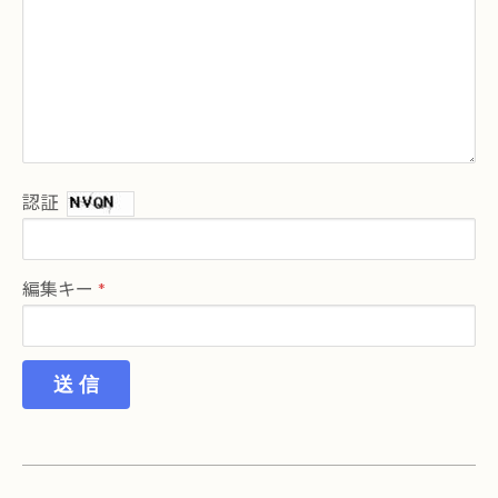
認証
編集キー
送 信