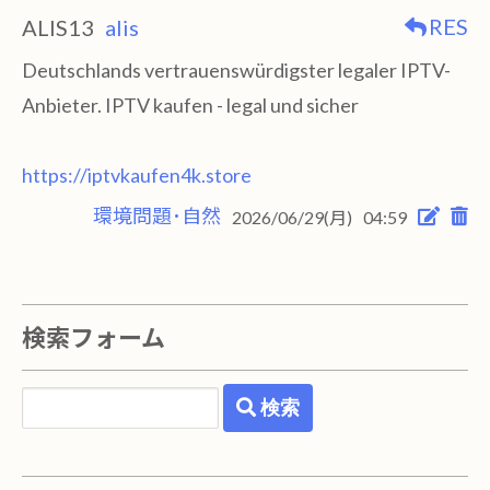
RES
ALIS13
alis
Deutschlands vertrauenswürdigster legaler IPTV-
Anbieter. IPTV kaufen - legal und sicher
https://iptvkaufen4k.store
環境問題･自然
2026/06/29(月)
04:59
検索フォーム
検索