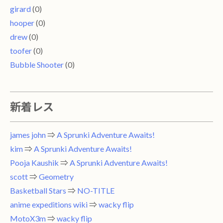
girard
(0)
hooper
(0)
drew
(0)
toofer
(0)
Bubble Shooter
(0)
新着レス
james john
⇒
A Sprunki Adventure Awaits!
kim
⇒
A Sprunki Adventure Awaits!
Pooja Kaushik
⇒
A Sprunki Adventure Awaits!
scott
⇒
Geometry
Basketball Stars
⇒
NO-TITLE
anime expeditions wiki
⇒
wacky flip
MotoX3m
⇒
wacky flip