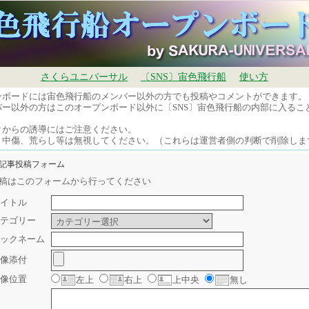
さくらユニバーサル
〔SNS〕宙色飛行船
使い方
ンボードには宙色飛行船のメンバー以外の方でも投稿やコメントができます。
バー以外の方はこのオープンボード以外に〔SNS〕宙色飛行船の内部に入るこ
。
クからの誘導にはご注意ください。
、中傷、荒らし等は無視してください。（これらは運営者側の判断で削除しま
規記事投稿フォーム
稿はこのフォームから行ってください
イトル
テゴリー
ックネーム
像添付
像位置
左上
右上
上中央
無し