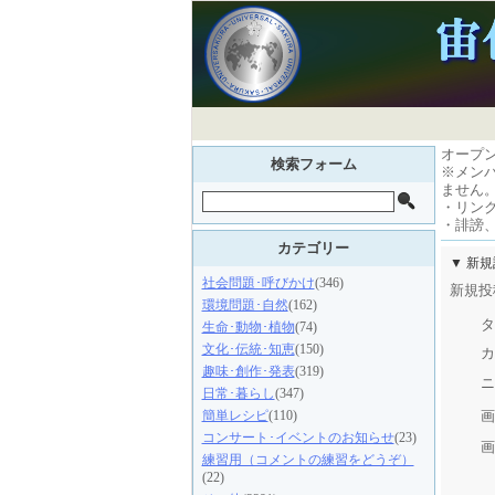
オープ
検索フォーム
※メン
ません
・リン
・誹謗
カテゴリー
▼ 新
社会問題･呼びかけ
(346)
新規投
環境問題･自然
(162)
タ
生命･動物･植物
(74)
文化･伝統･知恵
(150)
カ
趣味･創作･発表
(319)
ニ
日常･暮らし
(347)
画
簡単レシピ
(110)
コンサート･イベントのお知らせ
(23)
画
練習用（コメントの練習をどうぞ）
(22)