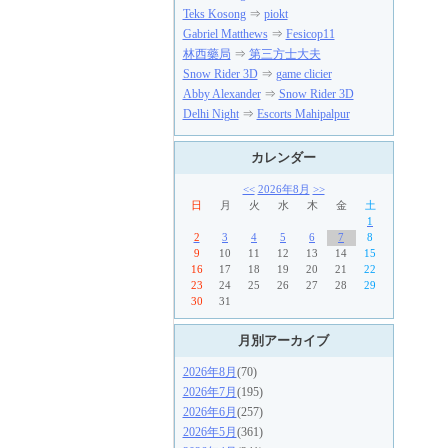
Teks Kosong
⇒
piokt
Gabriel Matthews
⇒
Fesicop11
林西藥局
⇒
第三方士大夫
Snow Rider 3D
⇒
game clicier
Abby Alexander
⇒
Snow Rider 3D
Delhi Night
⇒
Escorts Mahipalpur
カレンダー
<<
2026年8月
>>
日
月
火
水
木
金
土
1
2
3
4
5
6
7
8
9
10
11
12
13
14
15
16
17
18
19
20
21
22
23
24
25
26
27
28
29
30
31
月別アーカイブ
2026年8月
(70)
2026年7月
(195)
2026年6月
(257)
2026年5月
(361)