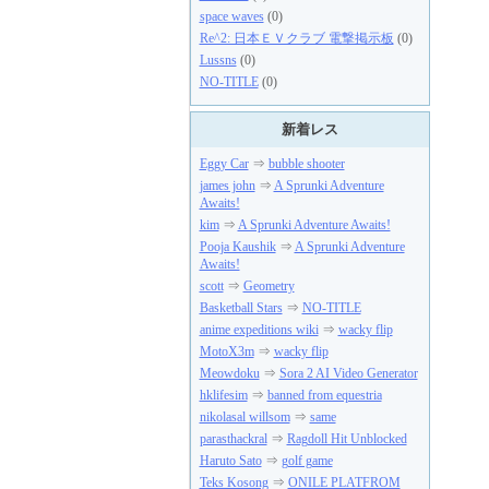
space waves
(0)
Re^2: 日本ＥＶクラブ 電撃掲示板
(0)
Lussns
(0)
NO-TITLE
(0)
新着レス
Eggy Car
⇒
bubble shooter
james john
⇒
A Sprunki Adventure
Awaits!
kim
⇒
A Sprunki Adventure Awaits!
Pooja Kaushik
⇒
A Sprunki Adventure
Awaits!
scott
⇒
Geometry
Basketball Stars
⇒
NO-TITLE
anime expeditions wiki
⇒
wacky flip
MotoX3m
⇒
wacky flip
Meowdoku
⇒
Sora 2 AI Video Generator
hklifesim
⇒
banned from equestria
nikolasal willsom
⇒
same
parasthackral
⇒
Ragdoll Hit Unblocked
Haruto Sato
⇒
golf game
Teks Kosong
⇒
ONILE PLATFROM