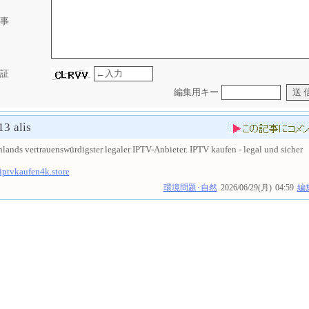
事
証
編集用キー
13
alis
lands vertrauenswürdigster legaler IPTV-Anbieter. IPTV kaufen - legal und sicher
/iptvkaufen4k.store
環境問題･自然
2026/06/29(月)
04:59
編