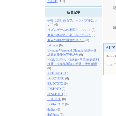
その他
(3391)
記
新着記事
手軽に楽しめるフルーツパズルにつ
いて
(0)
認
リズムゲームの奥深さについて
(0)
麻雀の奥深さと楽しさについて
(0)
麻雀の練習に最適なサイト
(0)
fnf game
(0)
ALIS
Vivienne Westwood Olympia 珍珠手鍊：
經典與優雅的完美結合
(0)
Deutsch
IQOS ILUMA I 保護套+門罩 狗狗系列
推薦｜完整防護讓加熱菸主機更耐用
https:/
(0)
KETUATOTO
(0)
LOGOTOTO
(0)
BEJOTOTO
(0)
IDRTOTO
(0)
SESETOTO
(0)
LTDTOTO
(0)
BOBATOTO
(0)
dgdfas
(0)
drift boss
(0)