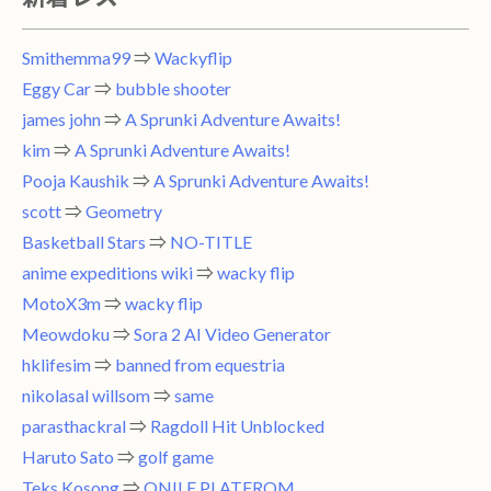
Smithemma99
⇒
Wackyflip
Eggy Car
⇒
bubble shooter
james john
⇒
A Sprunki Adventure Awaits!
kim
⇒
A Sprunki Adventure Awaits!
Pooja Kaushik
⇒
A Sprunki Adventure Awaits!
scott
⇒
Geometry
Basketball Stars
⇒
NO-TITLE
anime expeditions wiki
⇒
wacky flip
MotoX3m
⇒
wacky flip
Meowdoku
⇒
Sora 2 AI Video Generator
hklifesim
⇒
banned from equestria
nikolasal willsom
⇒
same
parasthackral
⇒
Ragdoll Hit Unblocked
Haruto Sato
⇒
golf game
Teks Kosong
⇒
ONILE PLATFROM