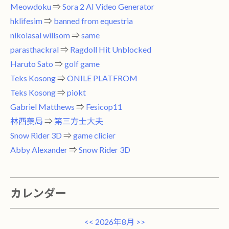
Meowdoku
⇒
Sora 2 AI Video Generator
hklifesim
⇒
banned from equestria
nikolasal willsom
⇒
same
parasthackral
⇒
Ragdoll Hit Unblocked
Haruto Sato
⇒
golf game
Teks Kosong
⇒
ONILE PLATFROM
Teks Kosong
⇒
piokt
Gabriel Matthews
⇒
Fesicop11
林西藥局
⇒
第三方士大夫
Snow Rider 3D
⇒
game clicier
Abby Alexander
⇒
Snow Rider 3D
カレンダー
<<
2026年8月
>>