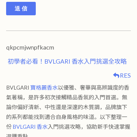
送 信
qkpcmjwnpfkacm
初學者必看！BVLGARI 香水入門挑選全攻略
RES
BVLGARI
寶格麗香水
以優雅、奢華與高辨識度的香
氣著稱，是許多初次接觸精品香氛的入門首選。無
論你偏好清新、中性還是深邃的木質調，品牌旗下
的系列都能找到適合自身風格的味道。以下整理一
份
BVLGARI 香水
入門挑選攻略，協助新手快速掌握
選購重點。