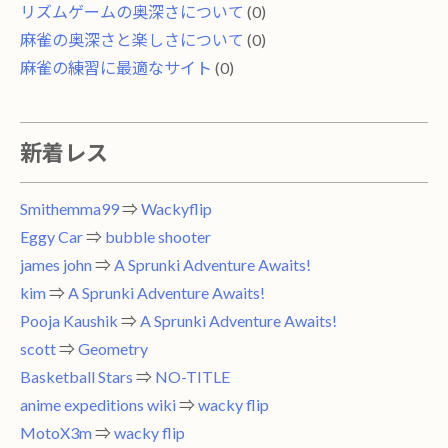
リズムゲームの奥深さについて
(0)
麻雀の奥深さと楽しさについて
(0)
麻雀の練習に最適なサイト
(0)
新着レス
Smithemma99
⇒
Wackyflip
Eggy Car
⇒
bubble shooter
james john
⇒
A Sprunki Adventure Awaits!
kim
⇒
A Sprunki Adventure Awaits!
Pooja Kaushik
⇒
A Sprunki Adventure Awaits!
scott
⇒
Geometry
Basketball Stars
⇒
NO-TITLE
anime expeditions wiki
⇒
wacky flip
MotoX3m
⇒
wacky flip