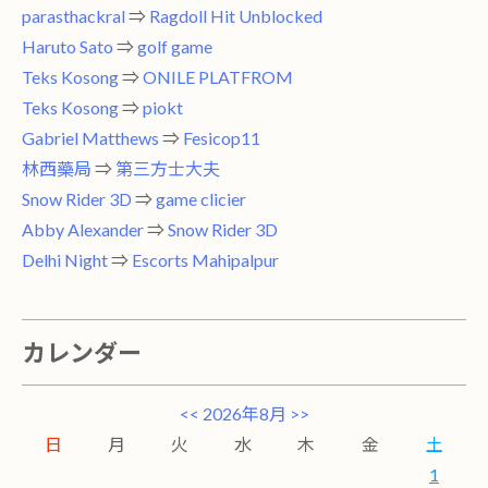
parasthackral
⇒
Ragdoll Hit Unblocked
Haruto Sato
⇒
golf game
Teks Kosong
⇒
ONILE PLATFROM
Teks Kosong
⇒
piokt
Gabriel Matthews
⇒
Fesicop11
林西藥局
⇒
第三方士大夫
Snow Rider 3D
⇒
game clicier
Abby Alexander
⇒
Snow Rider 3D
Delhi Night
⇒
Escorts Mahipalpur
カレンダー
<<
2026年8月
>>
日
月
火
水
木
金
土
1