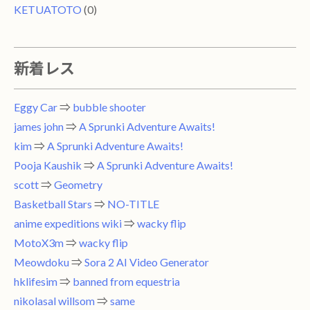
KETUATOTO
(0)
新着レス
Eggy Car
⇒
bubble shooter
james john
⇒
A Sprunki Adventure Awaits!
kim
⇒
A Sprunki Adventure Awaits!
Pooja Kaushik
⇒
A Sprunki Adventure Awaits!
scott
⇒
Geometry
Basketball Stars
⇒
NO-TITLE
anime expeditions wiki
⇒
wacky flip
MotoX3m
⇒
wacky flip
Meowdoku
⇒
Sora 2 AI Video Generator
hklifesim
⇒
banned from equestria
nikolasal willsom
⇒
same