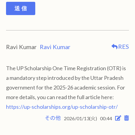
送 信
RES
Ravi Kumar
Ravi Kumar
The UP Scholarship One Time Registration (OTR) is
a mandatory step introduced by the Uttar Pradesh
government for the 2025-26 academic session. For
more details, you can read the full article here:
https://up-scholarships.org/up-scholarship-otr/
その他
2026/01/13(火)
00:44