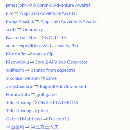
james john
⇒
A Sprunki Adventure Awaits!
kim
⇒
A Sprunki Adventure Awaits!
Pooja Kaushik
⇒
A Sprunki Adventure Awaits!
scott
⇒
Geometry
Basketball Stars
⇒
NO-TITLE
anime expeditions wiki
⇒
wacky flip
MotoX3m
⇒
wacky flip
Meowdoku
⇒
Sora 2 AI Video Generator
hklifesim
⇒
banned from equestria
nikolasal willsom
⇒
same
parasthackral
⇒
Ragdoll Hit Unblocked
Haruto Sato
⇒
golf game
Teks Kosong
⇒
ONILE PLATFROM
Teks Kosong
⇒
piokt
Gabriel Matthews
⇒
Fesicop11
林西藥局
⇒
第三方士大夫