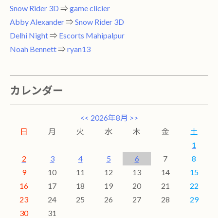
Snow Rider 3D
⇒
game clicier
Abby Alexander
⇒
Snow Rider 3D
Delhi Night
⇒
Escorts Mahipalpur
Noah Bennett
⇒
ryan13
カレンダー
<<
2026年8月
>>
日
月
火
水
木
金
土
1
2
3
4
5
6
7
8
9
10
11
12
13
14
15
16
17
18
19
20
21
22
23
24
25
26
27
28
29
30
31