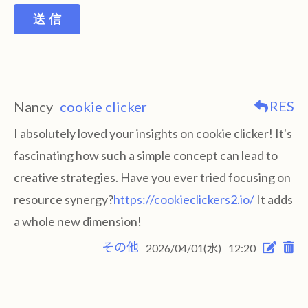
送 信
RES
Nancy
cookie clicker
I absolutely loved your insights on cookie clicker! It's
fascinating how such a simple concept can lead to
creative strategies. Have you ever tried focusing on
resource synergy?
https://cookieclickers2.io/
It adds
a whole new dimension!
その他
2026/04/01(水)
12:20