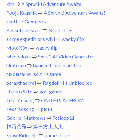
kim
⇒
A Sprunki Adventure Awaits!
Pooja Kaushik
⇒
A Sprunki Adventure Awaits!
scott
⇒
Geometry
Basketball Stars
⇒
NO-TITLE
anime expeditions wiki
⇒
wacky flip
MotoX3m
⇒
wacky flip
Meowdoku
⇒
Sora 2 AI Video Generator
hklifesim
⇒
banned from equestria
nikolasal willsom
⇒
same
parasthackral
⇒
Ragdoll Hit Unblocked
Haruto Sato
⇒
golf game
Teks Kosong
⇒
ONILE PLATFROM
Teks Kosong
⇒
piokt
Gabriel Matthews
⇒
Fesicop11
林西藥局
⇒
第三方士大夫
Snow Rider 3D
⇒
game clicier