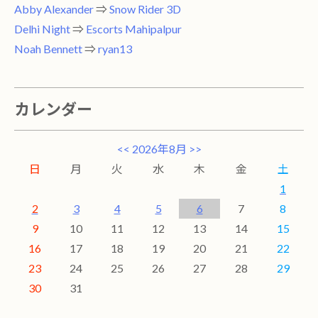
Abby Alexander
⇒
Snow Rider 3D
Delhi Night
⇒
Escorts Mahipalpur
Noah Bennett
⇒
ryan13
カレンダー
<<
2026年8月
>>
日
月
火
水
木
金
土
1
2
3
4
5
6
7
8
9
10
11
12
13
14
15
16
17
18
19
20
21
22
23
24
25
26
27
28
29
30
31