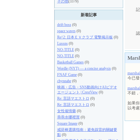
その他
(3379)
記
新着記事
drift boss
(0)
space waves
(0)
認
Re^2: 日本ＥＶクラブ 電撃掲示板
(0)
Lussns
(0)
NO-TITLE
(0)
NO-TITLE
(0)
Marsh
Basketball Games
(0)
Wordle (NYT) — a concise analysis
(0)
marsha
FNAF Game
(0)
今已發
chynnahe
(0)
映画・広告・SNS動画向けAIビデオ
marsh
エージェント | CrestView
(0)
不錯，
Re: 言語マエストロ
(0)
如果你
Re: 言語マエストロ
(0)
以考慮
女性催情藥
(0)
乖乖水哪裡買
(0)
Square Image
(0)
戒菸棒選購指南：避免踩雷的關鍵要
點
(0)