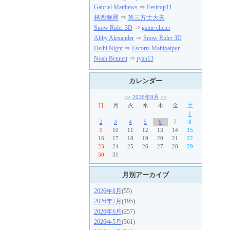
Gabriel Matthews
⇒
Fesicop11
林西藥局
⇒
第三方士大夫
Snow Rider 3D
⇒
game clicier
Abby Alexander
⇒
Snow Rider 3D
Delhi Night
⇒
Escorts Mahipalpur
Noah Bennett
⇒
ryan13
カレンダー
<<
2026年8月
>>
日
月
火
水
木
金
土
1
2
3
4
5
6
7
8
9
10
11
12
13
14
15
16
17
18
19
20
21
22
23
24
25
26
27
28
29
30
31
月別アーカイブ
2026年8月
(55)
2026年7月
(195)
2026年6月
(257)
2026年5月
(361)