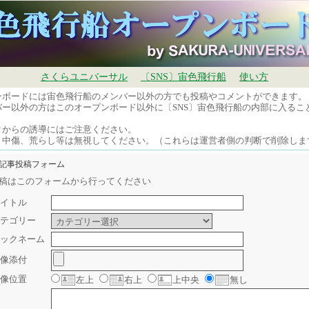
さくらユニバーサル
〔SNS〕宙色飛行船
使い方
ンボードには宙色飛行船のメンバー以外の方でも投稿やコメントができます。
バー以外の方はこのオープンボード以外に〔SNS〕宙色飛行船の内部に入るこ
。
クからの誘導にはご注意ください。
、中傷、荒らし等は無視してください。（これらは運営者側の判断で削除しま
規記事投稿フォーム
稿はこのフォームから行ってください
イトル
テゴリー
ックネーム
像添付
像位置
左上
右上
上中央
無し