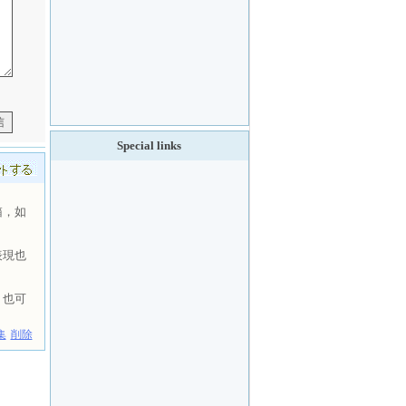
Special links
箱，如
表現也
，也可
集
削除