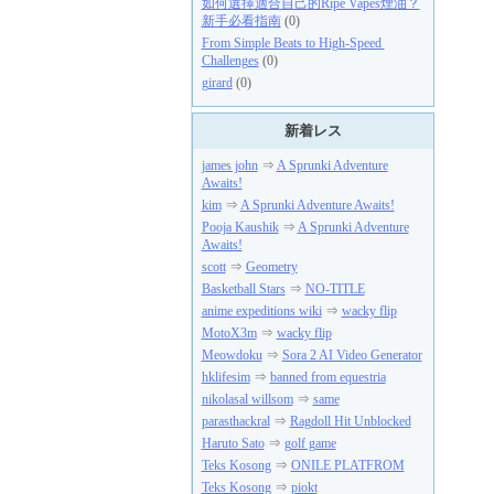
如何選擇適合自己的Ripe Vapes煙油？
新手必看指南
(0)
From Simple Beats to High-Speed ​​
Challenges
(0)
girard
(0)
新着レス
james john
⇒
A Sprunki Adventure
Awaits!
kim
⇒
A Sprunki Adventure Awaits!
Pooja Kaushik
⇒
A Sprunki Adventure
Awaits!
scott
⇒
Geometry
Basketball Stars
⇒
NO-TITLE
anime expeditions wiki
⇒
wacky flip
MotoX3m
⇒
wacky flip
Meowdoku
⇒
Sora 2 AI Video Generator
hklifesim
⇒
banned from equestria
nikolasal willsom
⇒
same
parasthackral
⇒
Ragdoll Hit Unblocked
Haruto Sato
⇒
golf game
Teks Kosong
⇒
ONILE PLATFROM
Teks Kosong
⇒
piokt