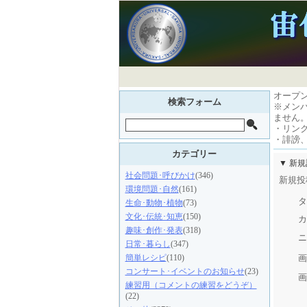
オープ
検索フォーム
※メン
ません
・リン
・誹謗
カテゴリー
▼ 新
社会問題･呼びかけ
(346)
新規投
環境問題･自然
(161)
タ
生命･動物･植物
(73)
文化･伝統･知恵
(150)
カ
趣味･創作･発表
(318)
ニ
日常･暮らし
(347)
画
簡単レシピ
(110)
コンサート･イベントのお知らせ
(23)
画
練習用（コメントの練習をどうぞ）
(22)