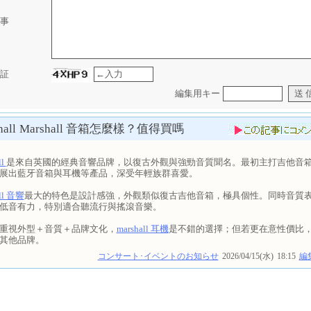
事
証
編集用キー
all
Marshall 音箱怎麼樣？值得買嗎
ll
是來自英國的經典音響品牌，以復古外觀與強勁音質聞名。最初主打吉他音
展出藍牙音箱與耳機等產品，深受年輕族群喜愛。
all 音響
最大的特色是設計感強，外觀類似復古吉他音箱，極具個性。同時音質
低音有力，特別適合聽流行與搖滾音樂。
重視外型＋音質＋品牌文化，
marshall 耳機
是不錯的選擇；但若更在意性價比
其他品牌。
コンサート･イベントのお知らせ
2026/04/15(水)
18:15
編