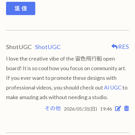
送 信
RES
ShotUGC
ShotUGC
I love the creative vibe of the 宙色飛行船 open
board! It is so cool how you focus on community art.
If you ever want to promote these designs with
professional videos, you should check out
AI UGC
to
make amazing ads without needing a studio.
その他
2026/05/31(日)
19:46