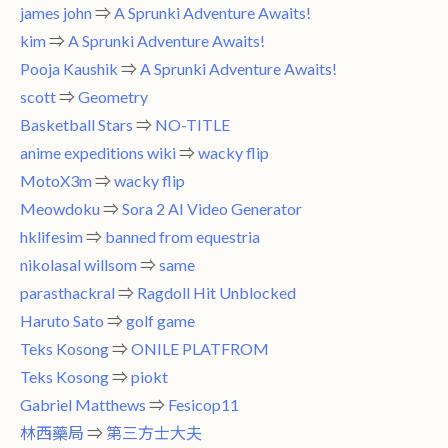
james john
⇒
A Sprunki Adventure Awaits!
kim
⇒
A Sprunki Adventure Awaits!
Pooja Kaushik
⇒
A Sprunki Adventure Awaits!
scott
⇒
Geometry
Basketball Stars
⇒
NO-TITLE
anime expeditions wiki
⇒
wacky flip
MotoX3m
⇒
wacky flip
Meowdoku
⇒
Sora 2 AI Video Generator
hklifesim
⇒
banned from equestria
nikolasal willsom
⇒
same
parasthackral
⇒
Ragdoll Hit Unblocked
Haruto Sato
⇒
golf game
Teks Kosong
⇒
ONILE PLATFROM
Teks Kosong
⇒
piokt
Gabriel Matthews
⇒
Fesicop11
林西藥局
⇒
第三方士大夫