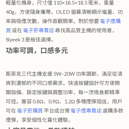
輕量化機身，尺寸僅 110×18.5×18.5 毫米，重量
40g，方便隨身攜帶。OLED 螢幕清晰顯示電量、功
率與吸煙次數，操作直觀簡單。對於想要
電子煙購
買
或在
電子菸專賣店
尋找高品質主機的使用者，
Slyeek 3 是極佳選擇。
功率可調，口感多元
斯萊克三代主機支援 5W–20W 功率調節，滿足從清
爽到濃郁的不同口感需求。快速按鍵設計可方便開
關設備、鎖定按鍵與調整功率，每一次吸食都精準
可控。兼容 0.8Ω、0.9Ω、1.2Ω 多種煙彈阻值，用戶
可在
電子菸購買
平台或台灣
電子煙專賣店
選購多款
煙彈，享受個性化霧化體驗。