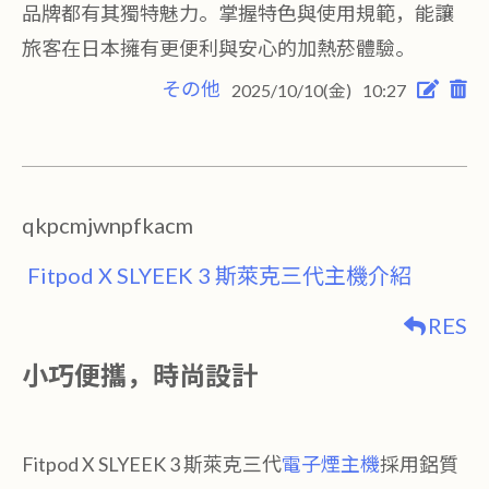
品牌都有其獨特魅力。掌握特色與使用規範，能讓
旅客在日本擁有更便利與安心的加熱菸體驗。
その他
2025/10/10(金)
10:27
qkpcmjwnpfkacm
Fitpod X SLYEEK 3 斯萊克三代主機介紹
RES
小巧便攜，時尚設計
Fitpod X SLYEEK 3 斯萊克三代
電子煙主機
採用鋁質