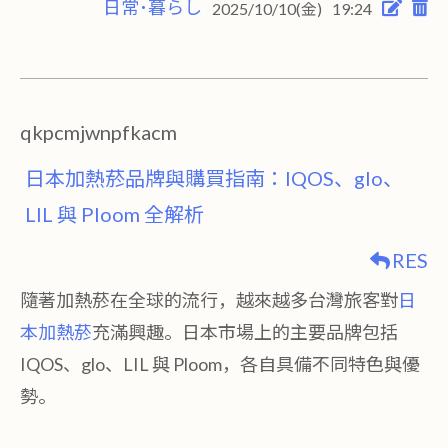
日常･暮らし
2025/10/10(金)
19:24
qkpcmjwnpfkacm
日本加熱菸品牌與購買指南：IQOS、glo、
LIL 與 Ploom 全解析
RES
隨著加熱菸在全球的流行，越來越多台灣旅客對
日
本加熱菸
充滿興趣。日本市場上的主要品牌包括
IQOS、glo、LIL 與 Ploom，各自具備不同特色與優
勢。