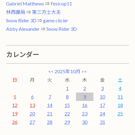
Gabriel Matthews
⇒
Fesicop11
林西藥局
⇒
第三方士大夫
Snow Rider 3D
⇒
game clicier
Abby Alexander
⇒
Snow Rider 3D
カレンダー
<<
2025年10月
>>
日
月
火
水
木
金
土
1
2
3
4
5
6
7
8
9
10
11
12
13
14
15
16
17
18
19
20
21
22
23
24
25
26
27
28
29
30
31