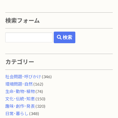
検索フォーム
検索
カテゴリー
社会問題･呼びかけ
(346)
環境問題･自然
(162)
生命･動物･植物
(74)
文化･伝統･知恵
(150)
趣味･創作･発表
(320)
日常･暮らし
(348)