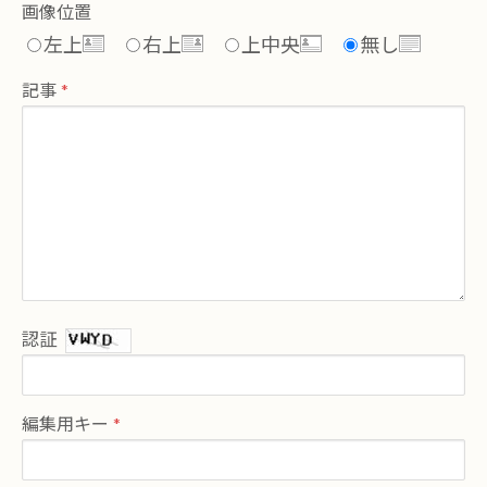
画像位置
左上
右上
上中央
無し
記事
認証
編集用キー