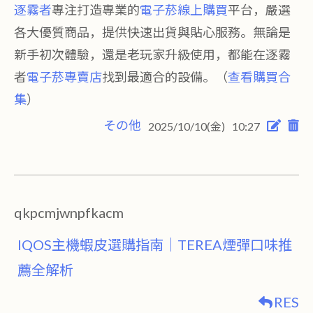
逐霧者
專注打造專業的
電子菸線上購買
平台，嚴選
各大優質商品，提供快速出貨與貼心服務。無論是
新手初次體驗，還是老玩家升級使用，都能在逐霧
者
電子菸專賣店
找到最適合的設備。（
查看購買合
集
）
その他
2025/10/10(金)
10:27
qkpcmjwnpfkacm
IQOS主機蝦皮選購指南｜TEREA煙彈口味推
薦全解析
RES