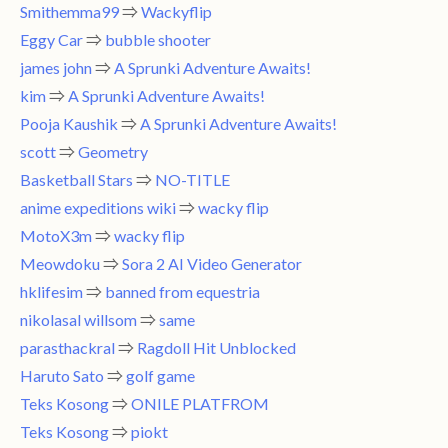
Smithemma99
⇒
Wackyflip
Eggy Car
⇒
bubble shooter
james john
⇒
A Sprunki Adventure Awaits!
kim
⇒
A Sprunki Adventure Awaits!
Pooja Kaushik
⇒
A Sprunki Adventure Awaits!
scott
⇒
Geometry
Basketball Stars
⇒
NO-TITLE
anime expeditions wiki
⇒
wacky flip
MotoX3m
⇒
wacky flip
Meowdoku
⇒
Sora 2 AI Video Generator
hklifesim
⇒
banned from equestria
nikolasal willsom
⇒
same
parasthackral
⇒
Ragdoll Hit Unblocked
Haruto Sato
⇒
golf game
Teks Kosong
⇒
ONILE PLATFROM
Teks Kosong
⇒
piokt