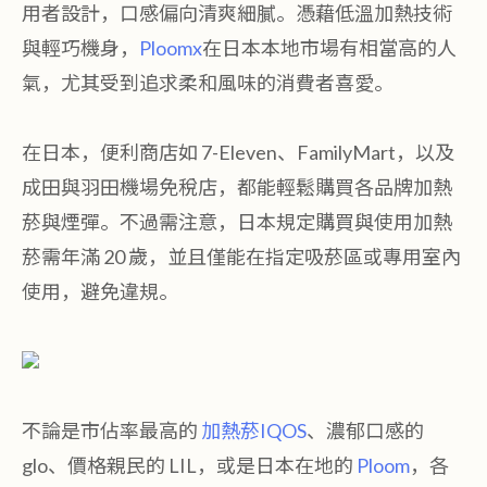
用者設計，口感偏向清爽細膩。憑藉低溫加熱技術
與輕巧機身，
Ploomx
在日本本地市場有相當高的人
氣，尤其受到追求柔和風味的消費者喜愛。
在日本，便利商店如 7-Eleven、FamilyMart，以及
成田與羽田機場免稅店，都能輕鬆購買各品牌加熱
菸與煙彈。不過需注意，日本規定購買與使用加熱
菸需年滿 20 歲，並且僅能在指定吸菸區或專用室內
使用，避免違規。
不論是市佔率最高的
加熱菸IQOS
、濃郁口感的
glo、價格親民的 LIL，或是日本在地的
Ploom
，各