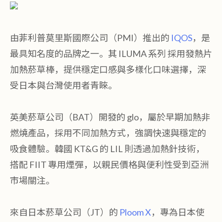
由菲利普莫里斯國際公司（PMI）推出的
IQOS
，是
最具知名度的品牌之一。其 ILUMA 系列 採用發熱片
加熱菸草棒，提供穩定口感與多樣化口味選擇，深
受日本與台灣使用者青睞。
英美菸草公司（BAT）開發的 glo，屬於早期加熱非
燃燒產品，採用不同加熱方式，強調快速與穩定的
吸食體驗。韓國 KT&G 的 LIL 則透過加熱針技術，
搭配 FIIT 專用煙彈，以親民價格與便利性受到亞洲
市場關注。
來自日本菸草公司（JT）的
Ploom X
，專為日本使