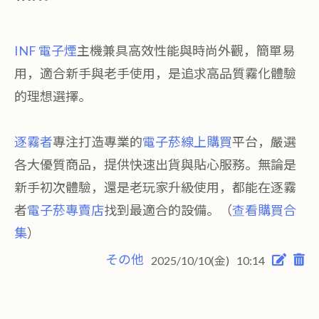
INF 電子煙
主機兼具高效性能與時尚外觀，簡單易
用，適合新手與老手使用，是追求高品質霧化體驗
的理想選擇。
逐霧者
專注打造專業的
電子菸線上購買
平台，嚴選
各大優質商品，提供快速出貨與貼心服務。無論是
新手初次體驗，還是老玩家升級使用，都能在逐霧
者
電子菸專賣店
找到最適合的設備。（
查看購買合
集
）
その他
2025/10/10(金)
10:14