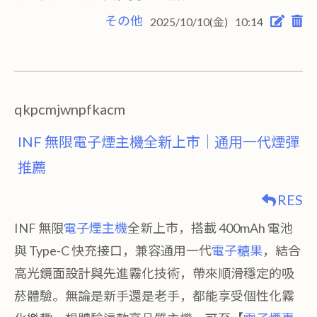
その他
2025/10/10(金)
10:14
qkpcmjwnpfkacm
INF 無限電子煙主機全新上市｜通用一代煙彈
推薦
RES
INF 無限
電子煙主機
全新上市，搭載 400mAh 電池
與 Type-C 快充接口，兼容通用一代
電子糖果
，結合
高光鏡面設計與先進霧化技術，帶來順滑穩定的吸
菸體驗。無論是新手還是老手，都能享受個性化霧