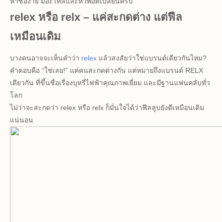
หาซื้อง่าย มีอะไหล่และหัวพอตเปลี่ยนครบ
relex หรือ relx – แค่สะกดต่าง แต่ฟีล
เหมือนเดิม
บางคนอาจจะเห็นคำว่า
relex
แล้วสงสัยว่าใช่แบรนด์เดียวกันไหม?
คำตอบคือ “ใช่เลย!” แค่คนสะกดต่างกัน แต่หมายถึงแบรนด์ RELX
เดียวกัน ที่ขึ้นชื่อเรื่องบุหรี่ไฟฟ้าคุณภาพเยี่ยม และมีฐานแฟนคลับทั่ว
โลก
ไม่ว่าจะสะกดว่า relex หรือ relx ก็มั่นใจได้ว่าฟีลสูบยังดีเหมือนเดิม
แน่นอน