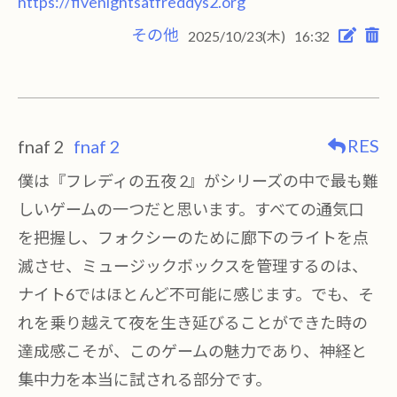
https://fivenightsatfreddys2.org
その他
2025/10/23(木)
16:32
RES
fnaf 2
fnaf 2
僕は『フレディの五夜 2』がシリーズの中で最も難
しいゲームの一つだと思います。すべての通気口
を把握し、フォクシーのために廊下のライトを点
滅させ、ミュージックボックスを管理するのは、
ナイト6ではほとんど不可能に感じます。でも、そ
れを乗り越えて夜を生き延びることができた時の
達成感こそが、このゲームの魅力であり、神経と
集中力を本当に試される部分です。