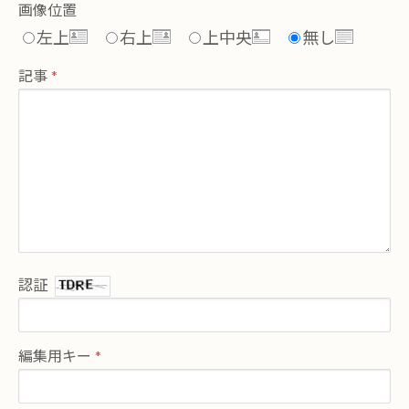
画像位置
左上
右上
上中央
無し
記事
認証
編集用キー