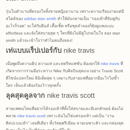
รุ่นในตำนานที่ครองใจทั้งชายหญิงมานาน เพราะความเรียบง่ายแต่มี
สไตล์ของ
adidas stan smith
ทำให้มันกลายเป็น “รองเท้าที่จับคู่กับ
อะไรก็รอด” จะใส่กับยีนส์ เสื้อเชิ้ต หรือชุดลำลองก็ยังดูแพงแบบ
effortless และยังใส่สบายสุด ๆ ใครที่ยังไม่มีคู่โปรดในใจ ลอง stan
smith แล้วจะเข้าใจว่าทำไมคนถึงหลง!
เท่แบบแร็ปเปอร์กับ
nike travis
เมื่อพูดถึงความฮิป ความเท่ และสตรีทแฟชั่น ต้องยกให้
nike travis
ที่
เกิดจากการร่วมมือระหว่าง Nike กับศิลปินสุดแนวอย่าง Travis Scott
ดีไซน์แปลกใหม่ ลิมิเต็ดสุด ๆ เหมาะกับสายแฟที่อยากมีอะไรไม่ซ้ำ
ใคร เห็นแล้วต้องร้องว้าวทุกครั้ง
ลุคสุดคูลจาก
nike travis scott
สายแฟคนไหนที่อยากได้รองเท้าที่ทั้งใส่สบายและมีเอกลักษณ์ ต้องไม่
พลาด
nike travis scott
เพราะมันไม่ใช่แค่รองเท้า แต่เป็น “งาน
ศิลปะบนเท้า” เลยทีเดียว ทั้งวัสดุพรีเมียม ลายเฉพาะตัว และกล่องสุด