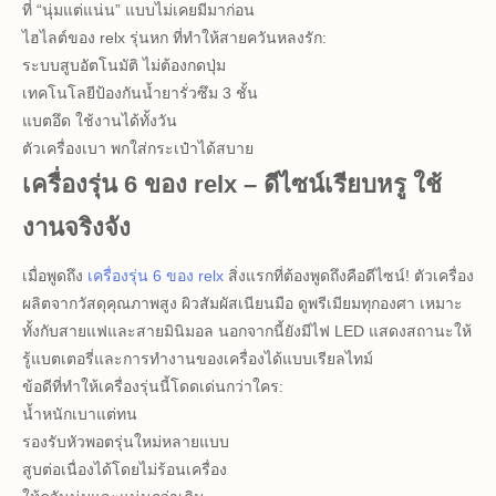
ที่ “นุ่มแต่แน่น” แบบไม่เคยมีมาก่อน
ไฮไลต์ของ relx รุ่นหก ที่ทำให้สายควันหลงรัก:
ระบบสูบอัตโนมัติ ไม่ต้องกดปุ่ม
เทคโนโลยีป้องกันน้ำยารั่วซึม 3 ชั้น
แบตอึด ใช้งานได้ทั้งวัน
ตัวเครื่องเบา พกใส่กระเป๋าได้สบาย
เครื่องรุ่น 6 ของ relx – ดีไซน์เรียบหรู ใช้
งานจริงจัง
เมื่อพูดถึง
เครื่องรุ่น 6 ของ relx
สิ่งแรกที่ต้องพูดถึงคือดีไซน์! ตัวเครื่อง
ผลิตจากวัสดุคุณภาพสูง ผิวสัมผัสเนียนมือ ดูพรีเมียมทุกองศา เหมาะ
ทั้งกับสายแฟและสายมินิมอล นอกจากนี้ยังมีไฟ LED แสดงสถานะให้
รู้แบตเตอรี่และการทำงานของเครื่องได้แบบเรียลไทม์
ข้อดีที่ทำให้เครื่องรุ่นนี้โดดเด่นกว่าใคร:
น้ำหนักเบาแต่ทน
รองรับหัวพอตรุ่นใหม่หลายแบบ
สูบต่อเนื่องได้โดยไม่ร้อนเครื่อง