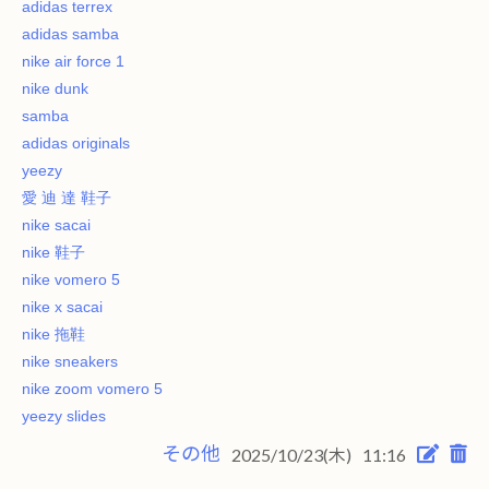
adidas terrex
adidas samba
nike air force 1
nike dunk
samba
adidas originals
yeezy
愛 迪 達 鞋子
nike sacai
nike 鞋子
nike vomero 5
nike x sacai
nike 拖鞋
nike sneakers
nike zoom vomero 5
yeezy slides
その他
2025/10/23(木)
11:16