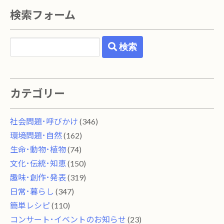
検索フォーム
検索
カテゴリー
社会問題･呼びかけ
(346)
環境問題･自然
(162)
生命･動物･植物
(74)
文化･伝統･知恵
(150)
趣味･創作･発表
(319)
日常･暮らし
(347)
簡単レシピ
(110)
コンサート･イベントのお知らせ
(23)