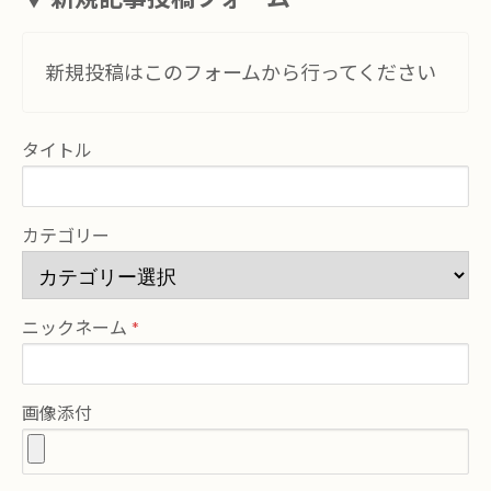
新規投稿はこのフォームから行ってください
タイトル
カテゴリー
ニックネーム
画像添付