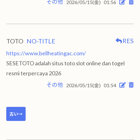
その他
2026/05/15(金)
01:56
RES
TOTO
NO-TITLE
https://www.bellheatingac.com/
SESETOTO adalah situs toto slot online dan togel
resmi terpercaya 2026
その他
2026/05/15(金)
01:54
古い→