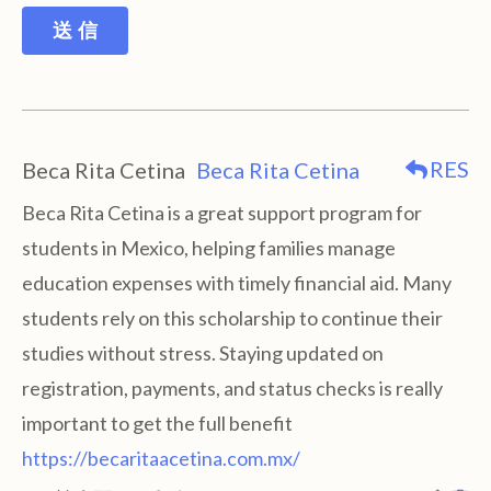
送 信
RES
Beca Rita Cetina
Beca Rita Cetina
Beca Rita Cetina is a great support program for
students in Mexico, helping families manage
education expenses with timely financial aid. Many
students rely on this scholarship to continue their
studies without stress. Staying updated on
registration, payments, and status checks is really
important to get the full benefit
https://becaritaacetina.com.mx/