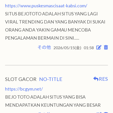
https://www.puskesmascisaat-kabsi.com/
SITUS BEJOTOTO ADALAH SITUS YANG LAGI
VIRAL TRENDING DAN YANG BANYAK DI SUKAI
ORANG ANDA YAKIN GAMAU MENCOBA
PENGALAMAN BERMAIN DI SINI.....
その他
2026/05/15(金)
01:58
RES
SLOT GACOR
NO-TITLE
https://bcgym.net/
BEJO TOTO ADALAH SITUS YANG BISA
MENDAPATKAN KEUNTUNGAN YANG BESAR