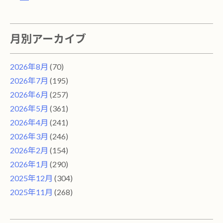
月別アーカイブ
2026年8月
(70)
2026年7月
(195)
2026年6月
(257)
2026年5月
(361)
2026年4月
(241)
2026年3月
(246)
2026年2月
(154)
2026年1月
(290)
2025年12月
(304)
2025年11月
(268)