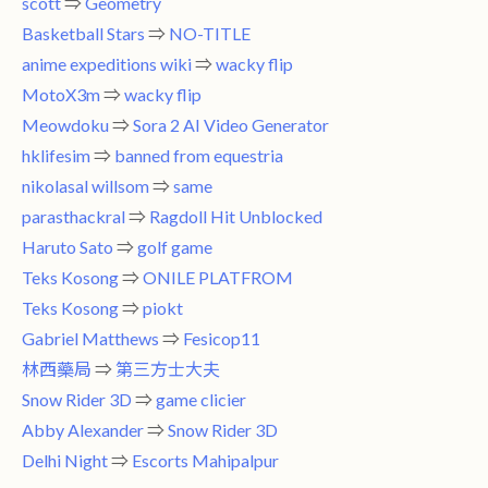
scott
⇒
Geometry
Basketball Stars
⇒
NO-TITLE
anime expeditions wiki
⇒
wacky flip
MotoX3m
⇒
wacky flip
Meowdoku
⇒
Sora 2 AI Video Generator
hklifesim
⇒
banned from equestria
nikolasal willsom
⇒
same
parasthackral
⇒
Ragdoll Hit Unblocked
Haruto Sato
⇒
golf game
Teks Kosong
⇒
ONILE PLATFROM
Teks Kosong
⇒
piokt
Gabriel Matthews
⇒
Fesicop11
林西藥局
⇒
第三方士大夫
Snow Rider 3D
⇒
game clicier
Abby Alexander
⇒
Snow Rider 3D
Delhi Night
⇒
Escorts Mahipalpur