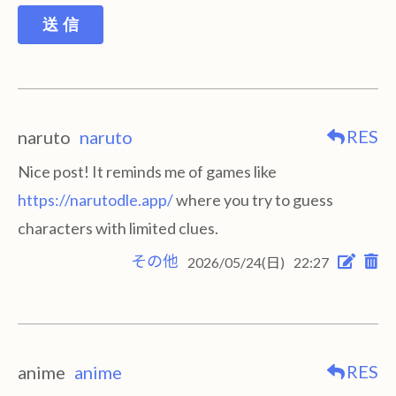
送 信
RES
naruto
naruto
Nice post! It reminds me of games like
https://narutodle.app/
where you try to guess
characters with limited clues.
その他
2026/05/24(日)
22:27
RES
anime
anime