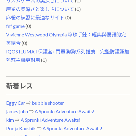
リズムゲームの奥深さについて
(0)
麻雀の奥深さと楽しさについて
(0)
麻雀の練習に最適なサイト
(0)
fnf game
(0)
Vivienne Westwood Olympia 珍珠手鍊：經典與優雅的完
美結合
(0)
IQOS ILUMA I 保護套+門罩 狗狗系列推薦｜完整防護讓加
熱菸主機更耐用
(0)
新着レス
Eggy Car
⇒
bubble shooter
james john
⇒
A Sprunki Adventure Awaits!
kim
⇒
A Sprunki Adventure Awaits!
Pooja Kaushik
⇒
A Sprunki Adventure Awaits!