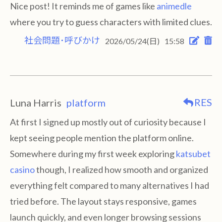
Nice post! It reminds me of games like
animedle
where you try to guess characters with limited clues.
社会問題･呼びかけ
2026/05/24(日)
15:58
RES
Luna Harris
platform
At first I signed up mostly out of curiosity because I
kept seeing people mention the platform online.
Somewhere during my first week exploring
katsubet
casino
though, I realized how smooth and organized
everything felt compared to many alternatives I had
tried before. The layout stays responsive, games
launch quickly, and even longer browsing sessions