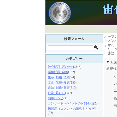
オープ
検索フォーム
※メン
ません
・リン
・誹謗
カテゴリー
▼ 新
社会問題･呼びかけ
(346)
新規投
環境問題･自然
(162)
タ
生命･動物･植物
(74)
文化･伝統･知恵
(150)
カ
趣味･創作･発表
(319)
ニ
日常･暮らし
(347)
画
簡単レシピ
(110)
コンサート･イベントのお知らせ
(23)
画
練習用（コメントの練習をどうぞ）
(22)