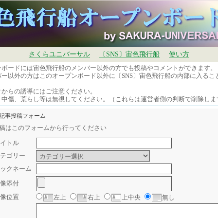
さくらユニバーサル
〔SNS〕宙色飛行船
使い方
ンボードには宙色飛行船のメンバー以外の方でも投稿やコメントができます。
バー以外の方はこのオープンボード以外に〔SNS〕宙色飛行船の内部に入るこ
。
クからの誘導にはご注意ください。
、中傷、荒らし等は無視してください。（これらは運営者側の判断で削除しま
規記事投稿フォーム
稿はこのフォームから行ってください
イトル
テゴリー
ックネーム
像添付
像位置
左上
右上
上中央
無し