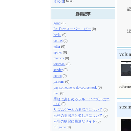
その他
(3404)
記
新着記事
good
(0)
Re: Dior スーパーコピー
(0)
認
herlik
(0)
connel
(0)
teller
(0)
spiner
(0)
volum
micucci
(0)
torresani
(0)
sander
(0)
cuoco
(0)
parsons
(0)
referen
pay someone to do coursework
(0)
meli
(0)
手軽に楽しめるフルーツパズルにつ
いて
(0)
stea
リズムゲームの奥深さについて
(0)
麻雀の奥深さと楽しさについて
(0)
麻雀の練習に最適なサイト
(0)
fnf game
(0)