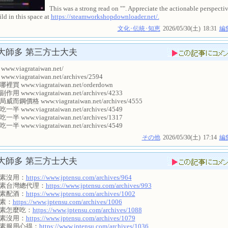
This was a strong read on "". Appreciate the actionable perspecti
ild in this space at
https://steamworkshopdownloader.net/.
文化･伝統･知恵
2026/05/30(土)
18:31
編
大師多
第三方士大夫
w.viagrataiwan.net/
w.viagrataiwan.net/archives/2594
買 www.viagrataiwan.net/orderdown
用 www.viagrataiwan.net/archives/4233
而鋼價格 www.viagrataiwan.net/archives/4555
半 www.viagrataiwan.net/archives/4549
半 www.viagrataiwan.net/archives/1317
半 www.viagrataiwan.net/archives/4549
その他
2026/05/30(土)
17:14
編
大師多
第三方士大夫
素沒用：
https://www.jptensu.com/archives/964
素台灣總代理：
https://www.jptensu.com/archives/993
素配酒：
https://www.jptensu.com/archives/1002
素：
https://www.jptensu.com/archives/1006
素怎麼吃：
https://www.jptensu.com/archives/1088
素沒用：
https://www.jptensu.com/archives/1079
素服用心得：
https://www.jptensu.com/archives/1036