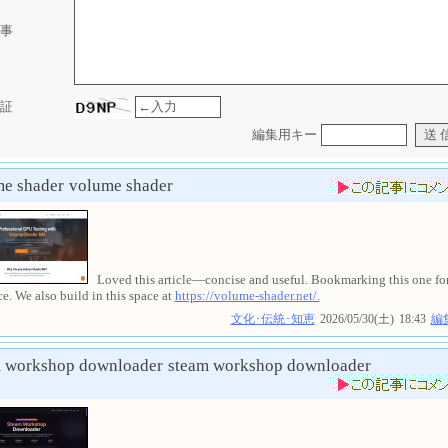
事
証
編集用キー
e shader
volume shader
Loved this article—concise and useful. Bookmarking this one fo
ce. We also build in this space at
https://volume-shader.net/.
文化･伝統･知恵
2026/05/30(土)
18:43
編
m workshop downloader
steam workshop downloader