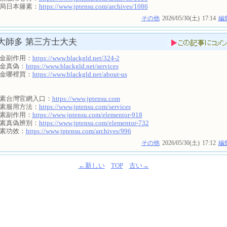
局日本籐素：
https://www.jptensu.com/archives/1086
その他
2026/05/30(土)
17:14
編
大師多
第三方士大夫
金副作用：
https://www.blackgld.net/324-2
金真偽：
https://www.blackgld.net/services
金哪裡買：
https://www.blackgld.net/about-us
素台灣官網入口：
https://www.jptensu.com
素服用方法：
https://www.jptensu.com/services
素副作用：
https://www.jptensu.com/elementor-918
素真偽辨別：
https://www.jptensu.com/elementor-732
素功效：
https://www.jptensu.com/archives/996
その他
2026/05/30(土)
17:12
編
←新しい
TOP
古い→