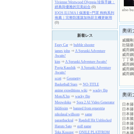
Vivienne Westwood Olympia 珍珠手鍊：
經典與優雅的完美結合
(0)
also bu
IQOS ILUMA I 保護套+門罩 狗狗系列
推薦｜完整防護讓加熱菸主機更耐用
(0)
奧術
新着レス
威爾剛 ww
壯陽藥 ww
Eggy Car
⇒
bubble shooter
威而鋼哪裡
james john
⇒
A Sprunki Adventure
威而鋼副作
Awaits!
丁丁藥局威
kim
⇒
A Sprunki Adventure Awaits!
威而鋼吃一
Pooja Kaushik
⇒
A Sprunki Adventure
威而鋼吃一
Awaits!
威而鋼吃一
scott
⇒
Geometry
Basketball Stars
⇒
NO-TITLE
anime expeditions wiki
⇒
wacky flip
奧術
MotoX3m
⇒
wacky flip
Meowdoku
⇒
Sora 2 AI Video Generator
日本籐
hklifesim
⇒
banned from equestria
日本籐
日本籐
nikolasal willsom
⇒
same
日本騰
parasthackral
⇒
Ragdoll Hit Unblocked
日本籐
Haruto Sato
⇒
golf game
日本籐
Teks Kosong
⇒
ONILE PLATFROM
日本籐