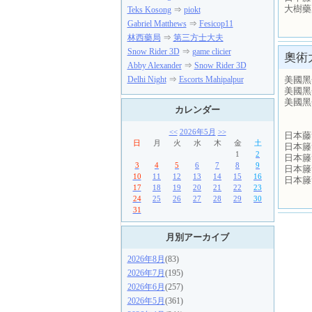
大樹藥
Teks Kosong
⇒
piokt
Gabriel Matthews
⇒
Fesicop11
林西藥局
⇒
第三方士大夫
Snow Rider 3D
⇒
game clicier
奧術
Abby Alexander
⇒
Snow Rider 3D
美國黑
Delhi Night
⇒
Escorts Mahipalpur
美國黑
美國黑
カレンダー
<<
2026年5月
>>
日本藤
日
月
火
水
木
金
土
日本籐
1
2
日本籐
3
4
5
6
7
8
9
日本籐
10
11
12
13
14
15
16
日本籐
17
18
19
20
21
22
23
24
25
26
27
28
29
30
31
月別アーカイブ
2026年8月
(83)
2026年7月
(195)
2026年6月
(257)
2026年5月
(361)