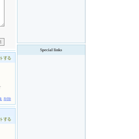
Special links
r
集
削除