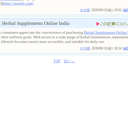
](
https://google.com)
その他
2026/06/12(金)
19:02
編
k
Herbal Supplements Online India
 consumers appreciate the convenience of purchasing
Herbal Supplements Online 
 their wellness goals. With access to a wide range of herbal formulations, maintaini
 lifestyle becomes easier, more accessible, and suitable for daily use.
その他
2026/06/12(金)
18:24
編
TOP
古い→