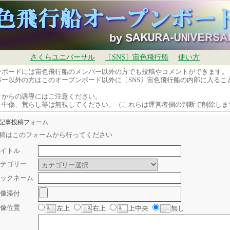
さくらユニバーサル
〔SNS〕宙色飛行船
使い方
ンボードには宙色飛行船のメンバー以外の方でも投稿やコメントができます。
バー以外の方はこのオープンボード以外に〔SNS〕宙色飛行船の内部に入るこ
。
クからの誘導にはご注意ください。
、中傷、荒らし等は無視してください。（これらは運営者側の判断で削除しま
規記事投稿フォーム
稿はこのフォームから行ってください
イトル
テゴリー
ックネーム
像添付
像位置
左上
右上
上中央
無し