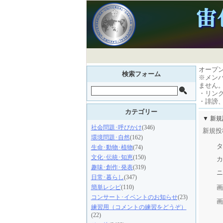
オープ
検索フォーム
※メン
ません
・リン
・誹謗
カテゴリー
▼ 新
社会問題･呼びかけ
(346)
新規投
環境問題･自然
(162)
タ
生命･動物･植物
(74)
文化･伝統･知恵
(150)
カ
趣味･創作･発表
(319)
ニ
日常･暮らし
(347)
画
簡単レシピ
(110)
コンサート･イベントのお知らせ
(23)
画
練習用（コメントの練習をどうぞ）
(22)