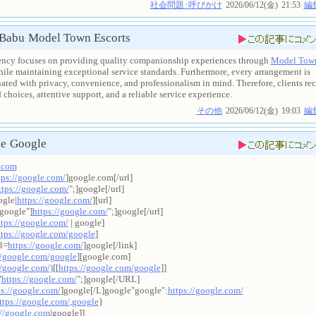
社会問題･呼びかけ
2026/06/12(金)
21:53
編
 Babu
Model Town Escorts
ency focuses on providing quality companionship experiences through
Model Town
ile maintaining exceptional service standards. Furthermore, every arrangement is
ated with privacy, convenience, and professionalism in mind. Therefore, clients re
d choices, attentive support, and a reliable service experience.
その他
2026/06/12(金)
19:03
編
le
Google
.com
tps://google.com/
]google.com[/url]
ttps://google.com/
";]google[/url]
ogle|
https://google.com/
][url]
google"]
https://google.com/
";]google[/url]
ttps://google.com/
| google]
ttps://google.com/google
]
rl=
https://google.com/
]google[/link]
//google.com/google
][google.com]
//google.com/)
[[
https://google.com/google
]]
"
https://google.com/
";]google[/URL]
ps://google.com/
]google[/L]google"google":
https://google.com/
ttps://google.com/,google
}
://google.com
|google]]