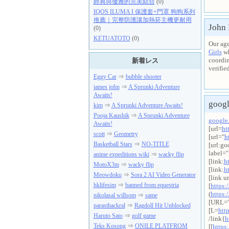
經典與優雅的完美結合
(0)
IQOS ILUMA I 保護套+門罩 狗狗系列
推薦｜完整防護讓加熱菸主機更耐用
John
(0)
KETUATOTO
(0)
Our ag
Girls
wh
coordin
新着レス
verifie
Eggy Car
⇒
bubble shooter
james john
⇒
A Sprunki Adventure
Awaits!
goog
kim
⇒
A Sprunki Adventure Awaits!
Pooja Kaushik
⇒
A Sprunki Adventure
google
Awaits!
[url=
ht
scott
⇒
Geometry
[url="
h
Basketball Stars
⇒
NO-TITLE
[url:go
label="
anime expeditions wiki
⇒
wacky flip
[link:
h
MotoX3m
⇒
wacky flip
[link:
h
Meowdoku
⇒
Sora 2 AI Video Generator
[link u
hklifesim
⇒
banned from equestria
[
https:
(
https:
nikolasal willsom
⇒
same
[URL=
parasthackral
⇒
Ragdoll Hit Unblocked
[L=
htt
Haruto Sato
⇒
golf game
/link{
h
Teks Kosong
⇒
ONILE PLATFROM
[[
https