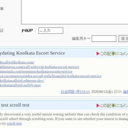
事
証
編集用キー
ydating
Koolkata Escort Service
/hicallgirlkolkata.com/
/abhinayes.com/call-girls/vip-kolkata-escort-service
/streetgrls.com/premium-kolkata-escorts-service
/cg.escortserviceindia.in/call-girls/beautiful-kolkata-escort-service
/kolkatacallgirl.edgeone.dev/
/kolkataeallgirl.netlify.app/
社会問題･呼びかけ
2026/06/12(金)
22:11
編
 test
scroll test
tly discovered a very useful mouse testing website that can check the condition of 
croll wheel through scrolling tests. If you want to see whether your mouse is dama
n try
scroll test
.