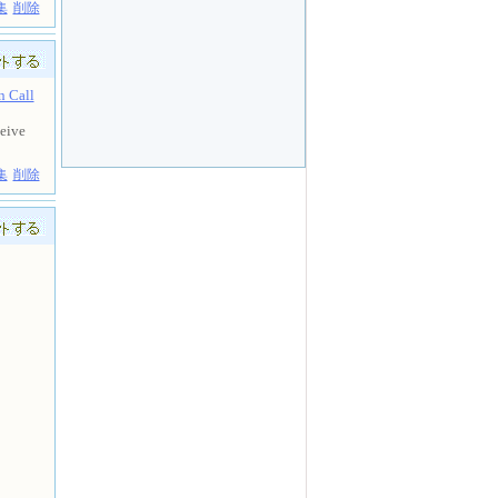
集
削除
 Call
ceive
集
削除