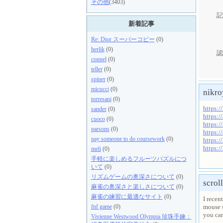
その他
(3403)
記
新着記事
Re: Dior スーパーコピー
(0)
herlik
(0)
認
connel
(0)
teller
(0)
spiner
(0)
micucci
(0)
nikro
torresani
(0)
https:/
sander
(0)
https:/
cuoco
(0)
https:/
parsons
(0)
https:/
pay someone to do coursework
(0)
https:/
https:/
meli
(0)
手軽に楽しめるフルーツパズルにつ
いて
(0)
リズムゲームの奥深さについて
(0)
scroll
麻雀の奥深さと楽しさについて
(0)
麻雀の練習に最適なサイト
(0)
I recen
mouse s
fnf game
(0)
you ca
Vivienne Westwood Olympia 珍珠手鍊：