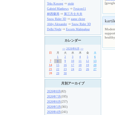
[google
Teks Kosong
⇒
piokt
Gabriel Matthews
⇒
Fesicop11
林西藥局
⇒
第三方士大夫
Snow Rider 3D
⇒
game clicier
karti
Abby Alexander
⇒
Snow Rider 3D
Modern
Delhi Night
⇒
Escorts Mahipalpur
support
healthy
カレンダー
<<
2026年6月
>>
日
月
火
水
木
金
土
1
2
3
4
5
6
7
8
9
10
11
12
13
14
15
16
17
18
19
20
21
22
23
24
25
26
27
28
29
30
月別アーカイブ
2026年8月
(82)
2026年7月
(195)
2026年6月
(257)
2026年5月
(361)
2026年4月
(241)