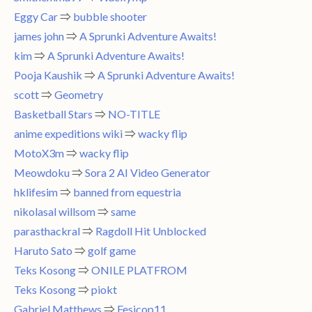
Eggy Car
⇒
bubble shooter
james john
⇒
A Sprunki Adventure Awaits!
kim
⇒
A Sprunki Adventure Awaits!
Pooja Kaushik
⇒
A Sprunki Adventure Awaits!
scott
⇒
Geometry
Basketball Stars
⇒
NO-TITLE
anime expeditions wiki
⇒
wacky flip
MotoX3m
⇒
wacky flip
Meowdoku
⇒
Sora 2 AI Video Generator
hklifesim
⇒
banned from equestria
nikolasal willsom
⇒
same
parasthackral
⇒
Ragdoll Hit Unblocked
Haruto Sato
⇒
golf game
Teks Kosong
⇒
ONILE PLATFROM
Teks Kosong
⇒
piokt
Gabriel Matthews
⇒
Fesicop11