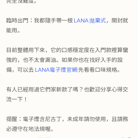
完全沒難度。
臨時出門：我都隨手帶一根
LANA 拋棄式
，開封就
能用。
目前整體用下來，它的口感穩定度在入門款裡算蠻
強的，也不太會漏油。如果你也在找好入手的設
備，可以去
LANA電子煙官網
先看看口味規格。
有人已經用過它們家新款了嗎？也歡迎分享心得交
流一下！
提醒：電子煙含尼古丁，未成年請勿使用，且請務
必遵守在地法規喔。