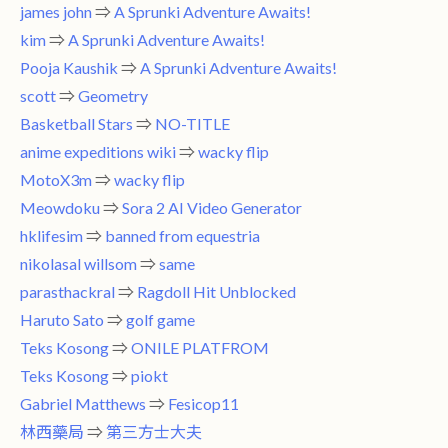
james john
⇒
A Sprunki Adventure Awaits!
kim
⇒
A Sprunki Adventure Awaits!
Pooja Kaushik
⇒
A Sprunki Adventure Awaits!
scott
⇒
Geometry
Basketball Stars
⇒
NO-TITLE
anime expeditions wiki
⇒
wacky flip
MotoX3m
⇒
wacky flip
Meowdoku
⇒
Sora 2 AI Video Generator
hklifesim
⇒
banned from equestria
nikolasal willsom
⇒
same
parasthackral
⇒
Ragdoll Hit Unblocked
Haruto Sato
⇒
golf game
Teks Kosong
⇒
ONILE PLATFROM
Teks Kosong
⇒
piokt
Gabriel Matthews
⇒
Fesicop11
林西藥局
⇒
第三方士大夫