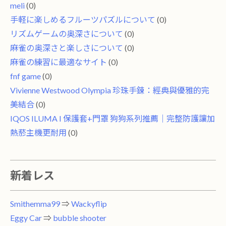
meli
(0)
手軽に楽しめるフルーツパズルについて
(0)
リズムゲームの奥深さについて
(0)
麻雀の奥深さと楽しさについて
(0)
麻雀の練習に最適なサイト
(0)
fnf game
(0)
Vivienne Westwood Olympia 珍珠手鍊：經典與優雅的完
美結合
(0)
IQOS ILUMA I 保護套+門罩 狗狗系列推薦｜完整防護讓加
熱菸主機更耐用
(0)
新着レス
Smithemma99
⇒
Wackyflip
Eggy Car
⇒
bubble shooter