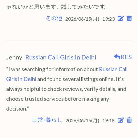
ゃないかと思います。試してみたいです。
その他
2026/06/15(月)
19:23
RES
Jenny
Russian Call Girls in Delhi
“I was searching for information about
Russian Call
Girls in Delhi
and found several listings online. It’s
always helpful to check reviews, verify details, and
choose trusted services before making any
decision.”
日常･暮らし
2026/06/15(月)
19:18