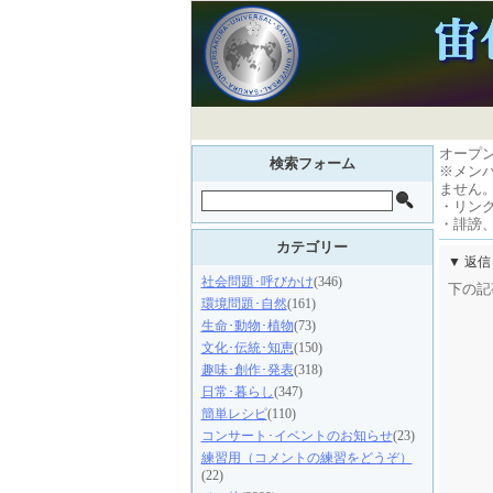
オープ
検索フォーム
※メン
ません
・リン
・誹謗
カテゴリー
▼ 返
社会問題･呼びかけ
(346)
下の記
環境問題･自然
(161)
生命･動物･植物
(73)
文化･伝統･知恵
(150)
趣味･創作･発表
(318)
日常･暮らし
(347)
簡単レシピ
(110)
コンサート･イベントのお知らせ
(23)
練習用（コメントの練習をどうぞ）
(22)