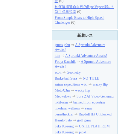
點
(0)
如何選擇適合自己的Ripe Vapes煙油？
新手必看指南
(0)
From Simple Beats to High-Speed ​​
Challenges
(0)
新着レス
james john
⇒
A Sprunki Adventure
Awaits!
kim
⇒
A Sprunki Adventure Awaits!
Pooja Kaushik
⇒
A Sprunki Adventure
Awaits!
scott
⇒
Geometry
Basketball Stars
⇒
NO-TITLE
anime expeditions wiki
⇒
wacky flip
MotoX3m
⇒
wacky flip
Meowdoku
⇒
Sora 2 AI Video Generator
hklifesim
⇒
banned from equestria
nikolasal willsom
⇒
same
parasthackral
⇒
Ragdoll Hit Unblocked
Haruto Sato
⇒
golf game
Teks Kosong
⇒
ONILE PLATFROM
Teks Kosong
⇒
piokt