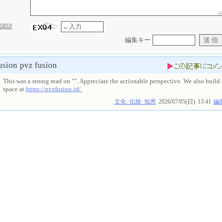
認証
編集キー
usion
pvz fusion
This was a strong read on "". Appreciate the actionable perspective. We also build 
space at
https://pvzfusion.id/.
文化･伝統･知恵
2026/07/05(日)
13:41
編