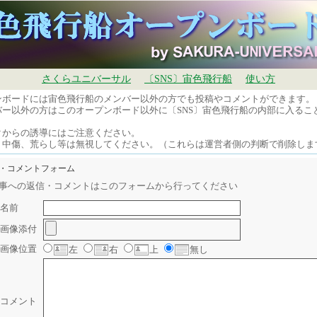
さくらユニバーサル
〔SNS〕宙色飛行船
使い方
ンボードには宙色飛行船のメンバー以外の方でも投稿やコメントができます。
バー以外の方はこのオープンボード以外に〔SNS〕宙色飛行船の内部に入るこ
。
クからの誘導にはご注意ください。
、中傷、荒らし等は無視してください。（これらは運営者側の判断で削除しま
信・コメントフォーム
事への返信・コメントはこのフォームから行ってください
名前
画像添付
画像位置
左
右
上
無し
コメント