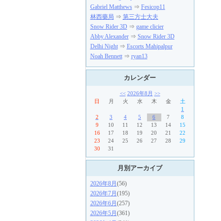
Gabriel Matthews
⇒
Fesicop11
林西藥局
⇒
第三方士大夫
Snow Rider 3D
⇒
game clicier
Abby Alexander
⇒
Snow Rider 3D
Delhi Night
⇒
Escorts Mahipalpur
Noah Bennett
⇒
ryan13
カレンダー
<<
2026年8月
>>
日
月
火
水
木
金
土
1
2
3
4
5
6
7
8
9
10
11
12
13
14
15
16
17
18
19
20
21
22
23
24
25
26
27
28
29
30
31
月別アーカイブ
2026年8月
(56)
2026年7月
(195)
2026年6月
(257)
2026年5月
(361)