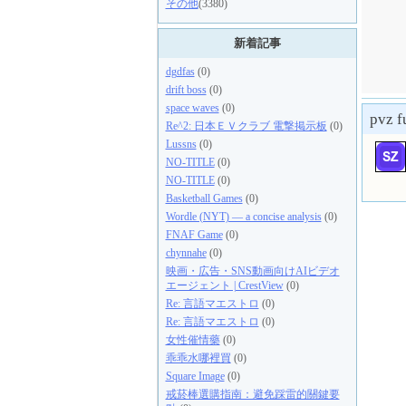
その他
(3380)
新着記事
dgdfas
(0)
drift boss
(0)
space waves
(0)
pvz f
Re^2: 日本ＥＶクラブ 電撃掲示板
(0)
Lussns
(0)
NO-TITLE
(0)
NO-TITLE
(0)
Basketball Games
(0)
Wordle (NYT) — a concise analysis
(0)
FNAF Game
(0)
chynnahe
(0)
映画・広告・SNS動画向けAIビデオ
エージェント | CrestView
(0)
Re: 言語マエストロ
(0)
Re: 言語マエストロ
(0)
女性催情藥
(0)
乖乖水哪裡買
(0)
Square Image
(0)
戒菸棒選購指南：避免踩雷的關鍵要