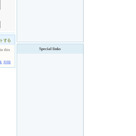
Special links
in this
集
削除