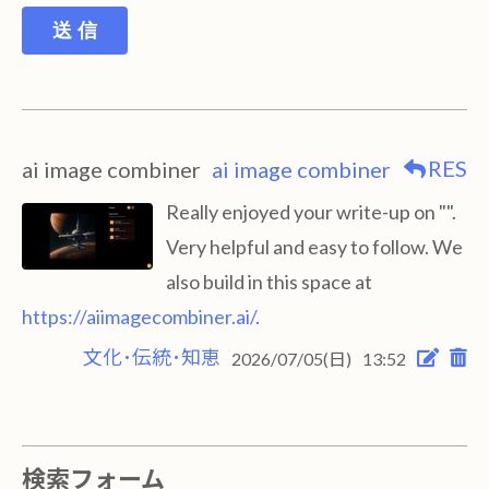
送 信
RES
ai image combiner
ai image combiner
Really enjoyed your write-up on "".
Very helpful and easy to follow. We
also build in this space at
https://aiimagecombiner.ai/.
文化･伝統･知恵
2026/07/05(日)
13:52
検索フォーム