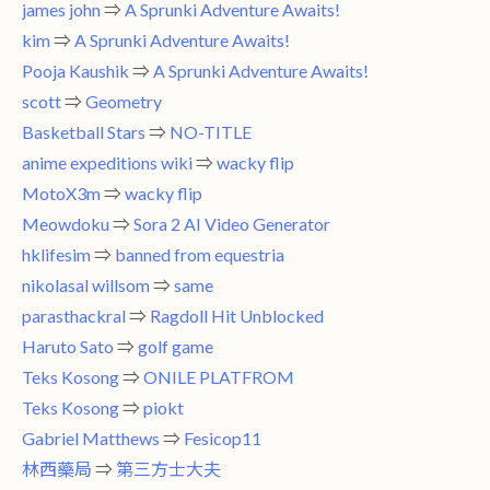
james john
⇒
A Sprunki Adventure Awaits!
kim
⇒
A Sprunki Adventure Awaits!
Pooja Kaushik
⇒
A Sprunki Adventure Awaits!
scott
⇒
Geometry
Basketball Stars
⇒
NO-TITLE
anime expeditions wiki
⇒
wacky flip
MotoX3m
⇒
wacky flip
Meowdoku
⇒
Sora 2 AI Video Generator
hklifesim
⇒
banned from equestria
nikolasal willsom
⇒
same
parasthackral
⇒
Ragdoll Hit Unblocked
Haruto Sato
⇒
golf game
Teks Kosong
⇒
ONILE PLATFROM
Teks Kosong
⇒
piokt
Gabriel Matthews
⇒
Fesicop11
林西藥局
⇒
第三方士大夫