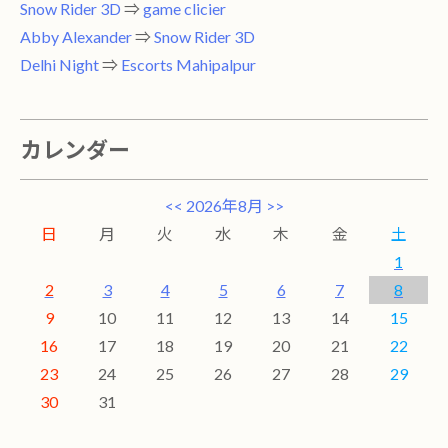
Snow Rider 3D
⇒
game clicier
Abby Alexander
⇒
Snow Rider 3D
Delhi Night
⇒
Escorts Mahipalpur
カレンダー
<<
2026年8月
>>
日
月
火
水
木
金
土
1
2
3
4
5
6
7
8
9
10
11
12
13
14
15
16
17
18
19
20
21
22
23
24
25
26
27
28
29
30
31