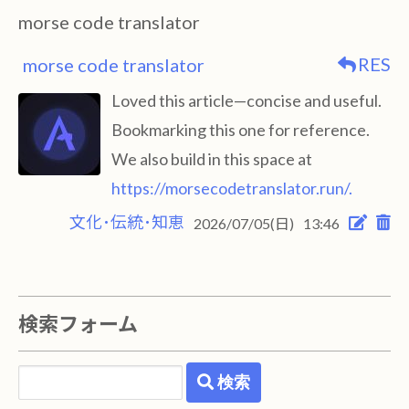
morse code translator
RES
morse code translator
Loved this article—concise and useful.
Bookmarking this one for reference.
We also build in this space at
https://morsecodetranslator.run/.
文化･伝統･知恵
2026/07/05(日)
13:46
検索フォーム
検索