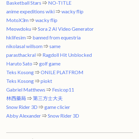
Basketball Stars
⇒
NO-TITLE
anime expeditions wiki
⇒
wacky flip
MotoX3m
⇒
wacky flip
Meowdoku
⇒
Sora 2 AI Video Generator
hklifesim
⇒
banned from equestria
nikolasal willsom
⇒
same
parasthackral
⇒
Ragdoll Hit Unblocked
Haruto Sato
⇒
golf game
Teks Kosong
⇒
ONILE PLATFROM
Teks Kosong
⇒
piokt
Gabriel Matthews
⇒
Fesicop11
林西藥局
⇒
第三方士大夫
Snow Rider 3D
⇒
game clicier
Abby Alexander
⇒
Snow Rider 3D