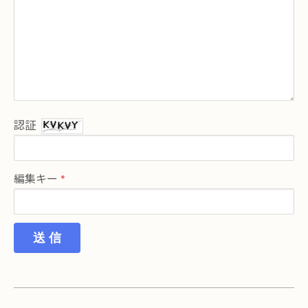
認証
編集キー
送 信