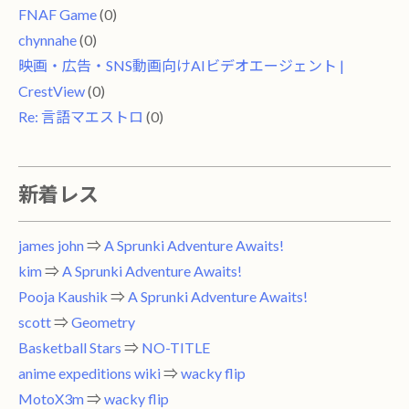
FNAF Game
(0)
chynnahe
(0)
映画・広告・SNS動画向けAIビデオエージェント |
CrestView
(0)
Re: 言語マエストロ
(0)
新着レス
james john
⇒
A Sprunki Adventure Awaits!
kim
⇒
A Sprunki Adventure Awaits!
Pooja Kaushik
⇒
A Sprunki Adventure Awaits!
scott
⇒
Geometry
Basketball Stars
⇒
NO-TITLE
anime expeditions wiki
⇒
wacky flip
MotoX3m
⇒
wacky flip