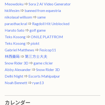
Meowdoku
⇒
Sora 2 AI Video Generator
hklifesim
⇒
banned from equestria
nikolasal willsom
⇒
same
parasthackral
⇒
Ragdoll Hit Unblocked
Haruto Sato
⇒
golf game
Teks Kosong
⇒
ONILE PLATFROM
Teks Kosong
⇒
piokt
Gabriel Matthews
⇒
Fesicop11
林西藥局
⇒
第三方士大夫
Snow Rider 3D
⇒
game clicier
Abby Alexander
⇒
Snow Rider 3D
Delhi Night
⇒
Escorts Mahipalpur
Noah Bennett
⇒
ryan13
カレンダー