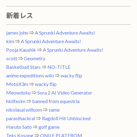
新着レス
james john
⇒
A Sprunki Adventure Awaits!
kim
⇒
A Sprunki Adventure Awaits!
Pooja Kaushik
⇒
A Sprunki Adventure Awaits!
scott
⇒
Geometry
Basketball Stars
⇒
NO-TITLE
anime expeditions wiki
⇒
wacky flip
MotoX3m
⇒
wacky flip
Meowdoku
⇒
Sora 2 AI Video Generator
hklifesim
⇒
banned from equestria
nikolasal willsom
⇒
same
parasthackral
⇒
Ragdoll Hit Unblocked
Haruto Sato
⇒
golf game
Teks Kosong
⇒
ONILE PLATFROM