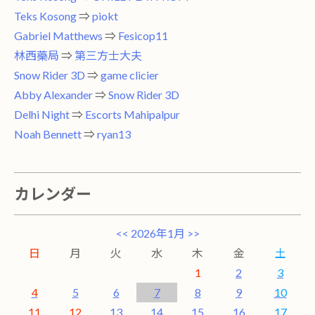
Teks Kosong
⇒
piokt
Gabriel Matthews
⇒
Fesicop11
林西藥局
⇒
第三方士大夫
Snow Rider 3D
⇒
game clicier
Abby Alexander
⇒
Snow Rider 3D
Delhi Night
⇒
Escorts Mahipalpur
Noah Bennett
⇒
ryan13
カレンダー
<<
2026年1月
>>
日
月
火
水
木
金
土
1
2
3
4
5
6
7
8
9
10
11
12
13
14
15
16
17