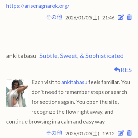
https://ariseragnarok.org/
その他
2026/01/03(土)
21:46
ankitabasu
Subtle, Sweet, & Sophisticated
RES
Each visit to
ankitabasu
feels familiar. You
don’t need to remember steps or search
for sections again. You open the site,
recognize the flow right away, and
continue browsing in a calm and easy way.
その他
2026/01/03(土)
19:12