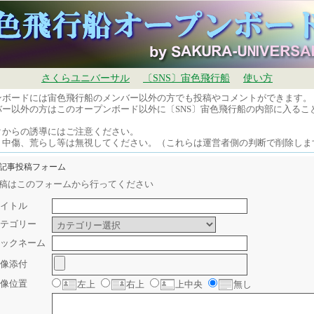
さくらユニバーサル
〔SNS〕宙色飛行船
使い方
ンボードには宙色飛行船のメンバー以外の方でも投稿やコメントができます。
バー以外の方はこのオープンボード以外に〔SNS〕宙色飛行船の内部に入るこ
。
クからの誘導にはご注意ください。
、中傷、荒らし等は無視してください。（これらは運営者側の判断で削除しま
規記事投稿フォーム
稿はこのフォームから行ってください
イトル
テゴリー
ックネーム
像添付
像位置
左上
右上
上中央
無し