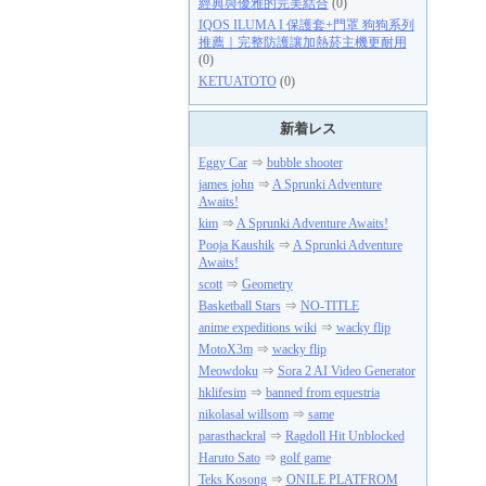
經典與優雅的完美結合
(0)
IQOS ILUMA I 保護套+門罩 狗狗系列
推薦｜完整防護讓加熱菸主機更耐用
(0)
KETUATOTO
(0)
新着レス
Eggy Car
⇒
bubble shooter
james john
⇒
A Sprunki Adventure
Awaits!
kim
⇒
A Sprunki Adventure Awaits!
Pooja Kaushik
⇒
A Sprunki Adventure
Awaits!
scott
⇒
Geometry
Basketball Stars
⇒
NO-TITLE
anime expeditions wiki
⇒
wacky flip
MotoX3m
⇒
wacky flip
Meowdoku
⇒
Sora 2 AI Video Generator
hklifesim
⇒
banned from equestria
nikolasal willsom
⇒
same
parasthackral
⇒
Ragdoll Hit Unblocked
Haruto Sato
⇒
golf game
Teks Kosong
⇒
ONILE PLATFROM