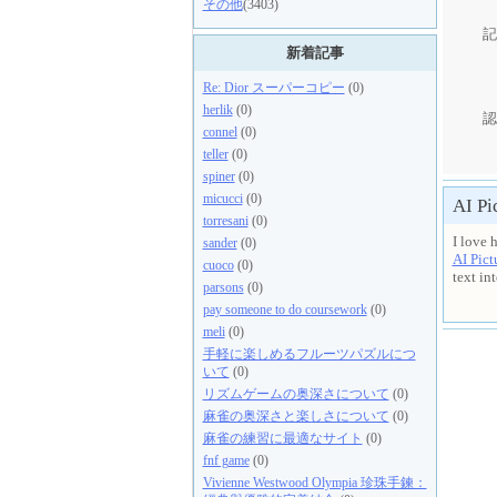
その他
(3403)
記
新着記事
Re: Dior スーパーコピー
(0)
herlik
(0)
認
connel
(0)
teller
(0)
spiner
(0)
micucci
(0)
AI Pi
torresani
(0)
I love 
sander
(0)
AI Pict
cuoco
(0)
text in
parsons
(0)
pay someone to do coursework
(0)
meli
(0)
手軽に楽しめるフルーツパズルにつ
いて
(0)
リズムゲームの奥深さについて
(0)
麻雀の奥深さと楽しさについて
(0)
麻雀の練習に最適なサイト
(0)
fnf game
(0)
Vivienne Westwood Olympia 珍珠手鍊：