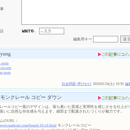
事
証
編集用キー
yung
 porn
 escorts
an porn
社会問題･呼びかけ
2026/01/24(土)
19:50
編
モンクレール コピー ダウン
レールコピー風のデザインは、落ち着いた質感と実用性を感じさせる仕上が
装いに自然な存在感を与えます。細部まで配慮されたつくりが魅力です。
ムのURL：
//www.aaakopi.com/brand-16-c0.html
モンクレールコピー
/www.levelkopi.jp/b-kopi_jil_sander.html
ジルサンダー コピー