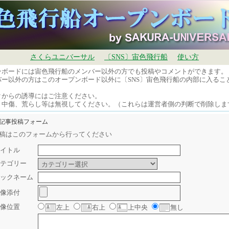
さくらユニバーサル
〔SNS〕宙色飛行船
使い方
ンボードには宙色飛行船のメンバー以外の方でも投稿やコメントができます。
バー以外の方はこのオープンボード以外に〔SNS〕宙色飛行船の内部に入るこ
。
クからの誘導にはご注意ください。
、中傷、荒らし等は無視してください。（これらは運営者側の判断で削除しま
規記事投稿フォーム
稿はこのフォームから行ってください
イトル
テゴリー
ックネーム
像添付
像位置
左上
右上
上中央
無し