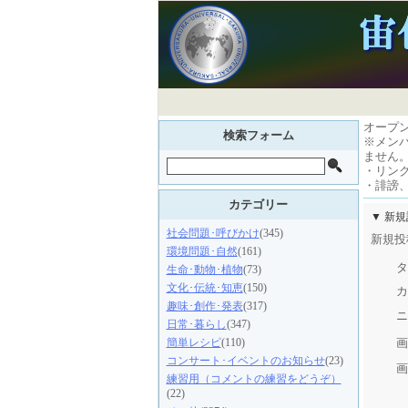
オープ
検索フォーム
※メン
ません
・リン
・誹謗
カテゴリー
▼ 新
社会問題･呼びかけ
(345)
新規投
環境問題･自然
(161)
タ
生命･動物･植物
(73)
文化･伝統･知恵
(150)
カ
趣味･創作･発表
(317)
ニ
日常･暮らし
(347)
画
簡単レシピ
(110)
コンサート･イベントのお知らせ
(23)
画
練習用（コメントの練習をどうぞ）
(22)