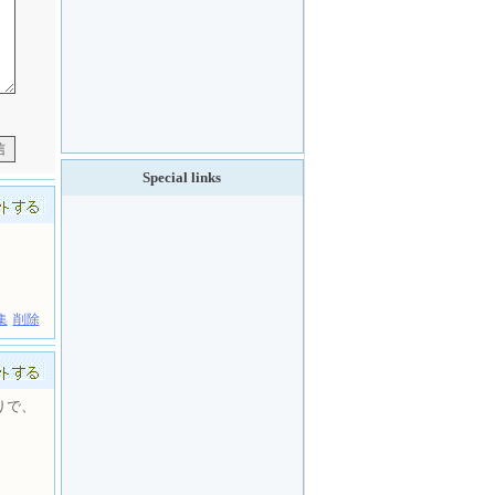
Special links
集
削除
りで、