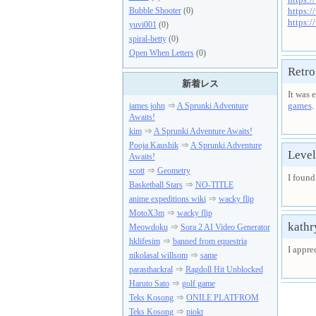
https:/
Bubble Shooter
(0)
https:
yuvi001
(0)
spiral-betty
(0)
Open When Letters
(0)
Retro
新着レス
It was 
games
.
james john
⇒
A Sprunki Adventure
Awaits!
kim
⇒
A Sprunki Adventure Awaits!
Pooja Kaushik
⇒
A Sprunki Adventure
Level
Awaits!
scott
⇒
Geometry
I found
Basketball Stars
⇒
NO-TITLE
anime expeditions wiki
⇒
wacky flip
MotoX3m
⇒
wacky flip
kathr
Meowdoku
⇒
Sora 2 AI Video Generator
hklifesim
⇒
banned from equestria
I appre
nikolasal willsom
⇒
same
parasthackral
⇒
Ragdoll Hit Unblocked
Haruto Sato
⇒
golf game
Teks Kosong
⇒
ONILE PLATFROM
Teks Kosong
⇒
piokt