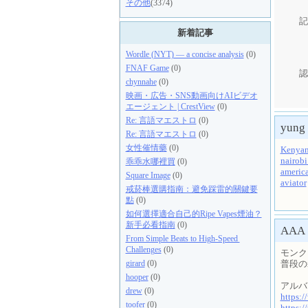
その他
(3374)
記
新着記事
Wordle (NYT) — a concise analysis
(0)
FNAF Game
(0)
認
chynnahe
(0)
映画・広告・SNS動画向けAIビデオ
エージェント | CrestView
(0)
Re: 言語マエストロ
(0)
yung
Re: 言語マエストロ
(0)
女性催情藥
(0)
Kenyan
nairobi
乖乖水哪裡買
(0)
americ
Square Image
(0)
aviator
戒菸棒選購指南：避免踩雷的關鍵要
點
(0)
如何選擇適合自己的Ripe Vapes煙油？
新手必看指南
(0)
AAA
From Simple Beats to High-Speed ​​
Challenges
(0)
モンク
普段の
girard
(0)
hooper
(0)
アルバ
drew
(0)
https:
toofer
(0)
https:/