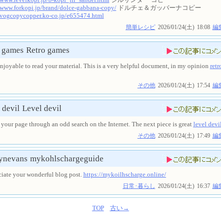
/www.forkopi.jp/brand/dolce-gabbana-copy/
ドルチェ＆ガッバーナコピー
//vogcopycopper.ko-co.jp/e655474.html
簡単レシピ
2026/01/24(土)
18:08
編
 games
Retro games
enjoyable to read your material. This is a very helpful document, in my opinion
retr
その他
2026/01/24(土)
17:54
編
 devil
Level devil
 your page through an odd search on the Internet. The next piece is great
level devi
その他
2026/01/24(土)
17:49
編
ynevans
mykohlschargeguide
ciate your wonderful blog post.
https://mykoilhscharge.online/
日常･暮らし
2026/01/24(土)
16:37
編
TOP
古い→