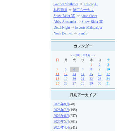
Gabriel Matthews
⇒
Fesicop11
林西藥局
⇒
第三方士大夫
Snow Rider 3D
⇒
game clicier
Abby Alexander
⇒
Snow Rider 3D
Delhi Night
⇒
Escorts Mahipalpur
Noah Bennett
⇒
ryan13
カレンダー
<<
2026年1月
>>
日
月
火
水
木
金
土
1
2
3
4
5
6
7
8
9
10
11
12
13
14
15
16
17
18
19
20
21
22
23
24
25
26
27
28
29
30
31
月別アーカイブ
2026年8月
(48)
2026年7月
(195)
2026年6月
(257)
2026年5月
(361)
2026年4月
(241)