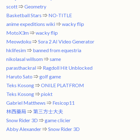
scott
⇒
Geometry
Basketball Stars
⇒
NO-TITLE
anime expeditions wiki
⇒
wacky flip
MotoX3m
⇒
wacky flip
Meowdoku
⇒
Sora 2 AI Video Generator
hklifesim
⇒
banned from equestria
nikolasal willsom
⇒
same
parasthackral
⇒
Ragdoll Hit Unblocked
Haruto Sato
⇒
golf game
Teks Kosong
⇒
ONILE PLATFROM
Teks Kosong
⇒
piokt
Gabriel Matthews
⇒
Fesicop11
林西藥局
⇒
第三方士大夫
Snow Rider 3D
⇒
game clicier
Abby Alexander
⇒
Snow Rider 3D