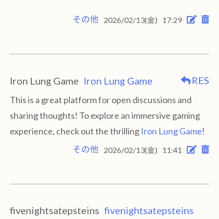
その他
2026/02/13(金)
17:29
RES
Iron Lung Game
Iron Lung Game
This is a great platform for open discussions and
sharing thoughts! To explore an immersive gaming
experience, check out the thrilling
Iron Lung Game
!
その他
2026/02/13(金)
11:41
fivenightsatepsteins
fivenightsatepsteins