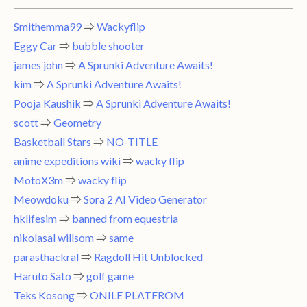
Smithemma99
⇒
Wackyflip
Eggy Car
⇒
bubble shooter
james john
⇒
A Sprunki Adventure Awaits!
kim
⇒
A Sprunki Adventure Awaits!
Pooja Kaushik
⇒
A Sprunki Adventure Awaits!
scott
⇒
Geometry
Basketball Stars
⇒
NO-TITLE
anime expeditions wiki
⇒
wacky flip
MotoX3m
⇒
wacky flip
Meowdoku
⇒
Sora 2 AI Video Generator
hklifesim
⇒
banned from equestria
nikolasal willsom
⇒
same
parasthackral
⇒
Ragdoll Hit Unblocked
Haruto Sato
⇒
golf game
Teks Kosong
⇒
ONILE PLATFROM