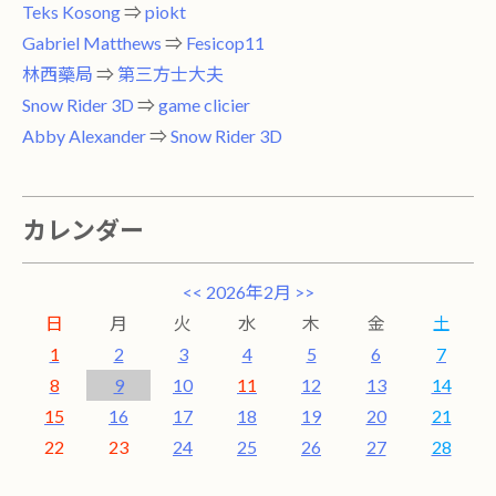
Teks Kosong
⇒
piokt
Gabriel Matthews
⇒
Fesicop11
林西藥局
⇒
第三方士大夫
Snow Rider 3D
⇒
game clicier
Abby Alexander
⇒
Snow Rider 3D
カレンダー
<<
2026年2月
>>
日
月
火
水
木
金
土
1
2
3
4
5
6
7
8
9
10
11
12
13
14
15
16
17
18
19
20
21
22
23
24
25
26
27
28