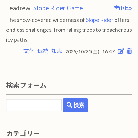
RES
Leadrew
Slope Rider Game
The snow-covered wilderness of
Slope Rider
offers
endless challenges, from falling trees to treacherous
icy paths.
文化･伝統･知恵
2025/10/31(金)
16:47
検索フォーム
検索
カテゴリー