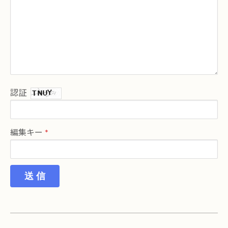
認証
編集キー
送 信