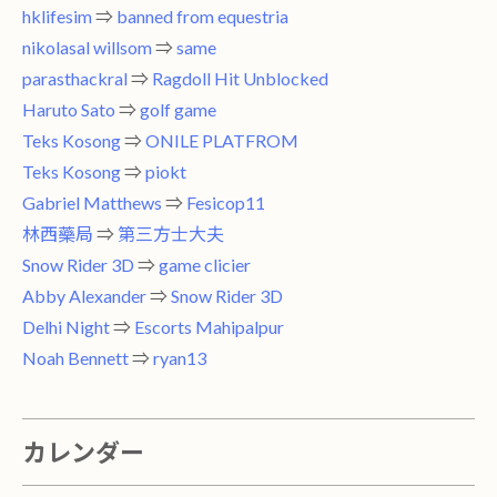
hklifesim
⇒
banned from equestria
nikolasal willsom
⇒
same
parasthackral
⇒
Ragdoll Hit Unblocked
Haruto Sato
⇒
golf game
Teks Kosong
⇒
ONILE PLATFROM
Teks Kosong
⇒
piokt
Gabriel Matthews
⇒
Fesicop11
林西藥局
⇒
第三方士大夫
Snow Rider 3D
⇒
game clicier
Abby Alexander
⇒
Snow Rider 3D
Delhi Night
⇒
Escorts Mahipalpur
Noah Bennett
⇒
ryan13
カレンダー