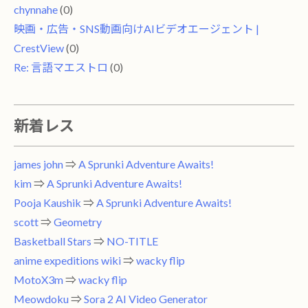
chynnahe
(0)
映画・広告・SNS動画向けAIビデオエージェント |
CrestView
(0)
Re: 言語マエストロ
(0)
新着レス
james john
⇒
A Sprunki Adventure Awaits!
kim
⇒
A Sprunki Adventure Awaits!
Pooja Kaushik
⇒
A Sprunki Adventure Awaits!
scott
⇒
Geometry
Basketball Stars
⇒
NO-TITLE
anime expeditions wiki
⇒
wacky flip
MotoX3m
⇒
wacky flip
Meowdoku
⇒
Sora 2 AI Video Generator